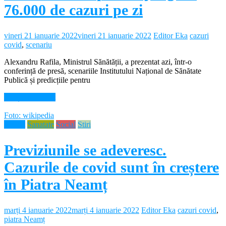
76.000 de cazuri pe zi
vineri 21 ianuarie 2022
vineri 21 ianuarie 2022
Editor Eka
cazuri
covid
,
scenariu
Alexandru Rafila, Ministrul Sănătății, a prezentat azi, într-o
conferință de presă, scenariile Institutului Național de Sănătate
Publică și predicțiile pentru
Citește mai mult
Foto: wikipedia
Neamt
Sanatate
Social
Stiri
Previziunile se adeveresc.
Cazurile de covid sunt în creștere
în Piatra Neamț
marți 4 ianuarie 2022
marți 4 ianuarie 2022
Editor Eka
cazuri covid
,
piatra Neamț