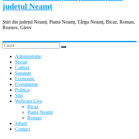
județul Neamț
Știri din județul Neamț. Piatra Neamț, Târgu Neamț, Bicaz, Roman,
Roznov, Girov
Administratie
Social
Cultura
Sanatate
Economic
Evenimente
Politica
Stiri
Webcam Live
Bicaz
Piatra Neamt
Roman
Joburi
Contact