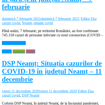
februarie
duminică 7 februarie 2021
duminică 7 februarie 2021
Editor Eka
cazuri covid
,
Neamț
,
situatie covid
Până astăzi, 7 februarie, pe teritoriul României, au fost confirmate
745.318 cazuri de persoane infectate cu noul coronavirus (COVID –
Citește mai mult
Neamt
Sanatate
Social
DSP Neamț: Situația cazurilor de
COVID-19 în județul Neamț – 11
decembrie
vineri 11 decembrie 2020
vineri 11 decembrie 2020
Editor Eka
cazuri covid
,
DSP Neamț
Coform DSP Neamț, în județul Neamț, de la începutul pandemiei,