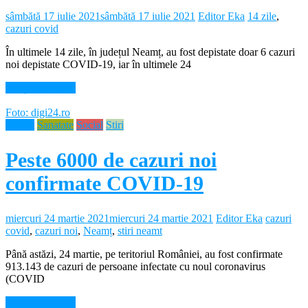
sâmbătă 17 iulie 2021
sâmbătă 17 iulie 2021
Editor Eka
14 zile
,
cazuri covid
În ultimele 14 zile, în județul Neamț, au fost depistate doar 6 cazuri
noi depistate COVID-19, iar în ultimele 24
Citește mai mult
Foto: digi24.ro
Neamt
Sanatate
Social
Stiri
Peste 6000 de cazuri noi
confirmate COVID-19
miercuri 24 martie 2021
miercuri 24 martie 2021
Editor Eka
cazuri
covid
,
cazuri noi
,
Neamț
,
stiri neamt
Până astăzi, 24 martie, pe teritoriul României, au fost confirmate
913.143 de cazuri de persoane infectate cu noul coronavirus
(COVID
Citește mai mult