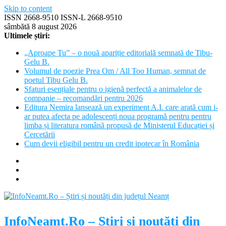
Skip to content
ISSN 2668-9510 ISSN-L 2668-9510
sâmbătă 8 august 2026
Ultimele știri:
„Aproape Tu” – o nouă apariție editorială semnată de Tibu-
Gelu B.
Volumul de poezie Prea Om / All Too Human, semnat de
poetul Tibu Gelu B.
Sfaturi esențiale pentru o igienă perfectă a animalelor de
companie – recomandări pentru 2026
Editura Nemira lansează un experiment A.I. care arată cum i-
ar putea afecta pe adolescenți noua programă pentru pentru
limba și literatura română propusă de Ministerul Educației și
Cercetării
Cum devii eligibil pentru un credit ipotecar în România
InfoNeamt.Ro – Știri și noutăți din