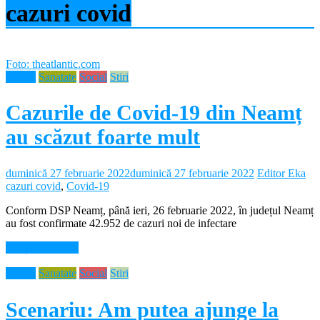
cazuri covid
Foto: theatlantic.com
Neamt
Sanatate
Social
Stiri
Cazurile de Covid-19 din Neamț
au scăzut foarte mult
duminică 27 februarie 2022
duminică 27 februarie 2022
Editor Eka
cazuri covid
,
Covid-19
Conform DSP Neamț, până ieri, 26 februarie 2022, în județul Neamț
au fost confirmate 42.952 de cazuri noi de infectare
Citește mai mult
Neamt
Sanatate
Social
Stiri
Scenariu: Am putea ajunge la