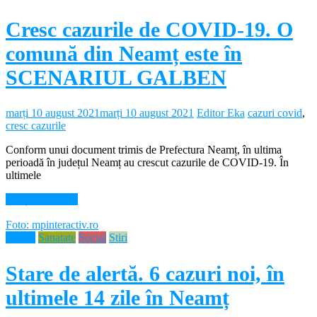
Cresc cazurile de COVID-19. O
comună din Neamț este în
SCENARIUL GALBEN
marți 10 august 2021
marți 10 august 2021
Editor Eka
cazuri covid
,
cresc cazurile
Conform unui document trimis de Prefectura Neamț, în ultima
perioadă în județul Neamț au crescut cazurile de COVID-19. În
ultimele
Citește mai mult
Foto: mpinteractiv.ro
Neamt
Sanatate
Social
Stiri
Stare de alertă. 6 cazuri noi, în
ultimele 14 zile în Neamț