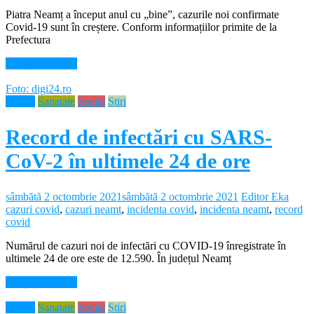
Piatra Neamț a început anul cu „bine”, cazurile noi confirmate
Covid-19 sunt în creștere. Conform informațiilor primite de la
Prefectura
Citește mai mult
Foto: digi24.ro
Neamt
Sanatate
Social
Stiri
Record de infectări cu SARS-
CoV-2 în ultimele 24 de ore
sâmbătă 2 octombrie 2021
sâmbătă 2 octombrie 2021
Editor Eka
cazuri covid
,
cazuri neamt
,
incidenta covid
,
incidenta neamt
,
record
covid
Numărul de cazuri noi de infectări cu COVID-19 înregistrate în
ultimele 24 de ore este de 12.590. În județul Neamț
Citește mai mult
Neamt
Sanatate
Social
Stiri