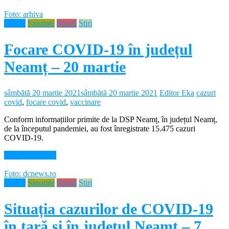
Foto: arhiva
Neamt
Sanatate
Social
Stiri
Focare COVID-19 în județul
Neamț – 20 martie
sâmbătă 20 martie 2021
sâmbătă 20 martie 2021
Editor Eka
cazuri
covid
,
focare covid
,
vaccinare
Conform informațiilor primite de la DSP Neamț, în județul Neamț,
de la începutul pandemiei, au fost înregistrate 15.475 cazuri
COVID-19.
Citește mai mult
Foto: dcnews.ro
Neamt
Sanatate
Social
Stiri
Situația cazurilor de COVID-19
în țară și în județul Neamț – 7