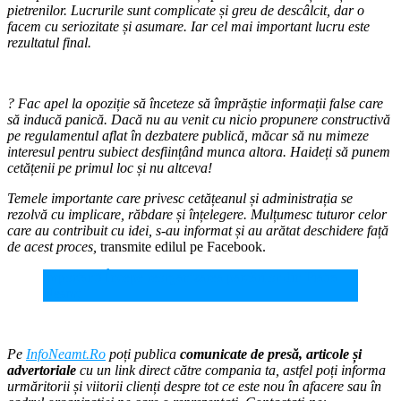
pietrenilor. Lucrurile sunt complicate și greu de descâlcit, dar o
facem cu seriozitate și asumare. Iar cel mai important lucru este
rezultatul final.
? Fac apel la opoziție să înceteze să împrăștie informații false care
să inducă panică. Dacă nu au venit cu nicio propunere constructivă
pe regulamentul aflat în dezbatere publică, măcar să nu mimeze
interesul pentru subiect desființând munca altora. Haideți să punem
cetățenii pe primul loc și nu altceva!
Temele importante care privesc cetățeanul și administrația se
rezolvă cu implicare, răbdare și înțelegere. Mulțumesc tuturor celor
care au contribuit cu idei, s-au informat și au arătat deschidere față
de acest proces,
transmite edilul pe Facebook.
Important! Începe reorganizarea parcărilor din Piatra
Neamț
Pe
InfoNeamt.Ro
poți publica
comunicate de presă, articole și
advertoriale
cu un link direct către compania ta, astfel poți informa
urmăritorii și viitorii clienți despre tot ce este nou în afacere sau în