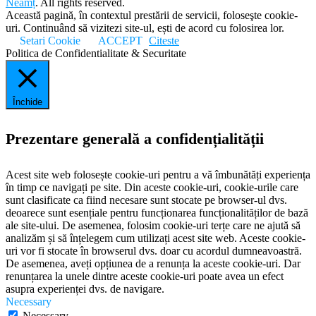
Neamț
. All rights reserved.
Această pagină, în contextul prestării de servicii, foloseşte cookie-
uri. Continuând să vizitezi site-ul, ești de acord cu folosirea lor.
Setari Cookie
ACCEPT
Citeste
Politica de Confidentialitate & Securitate
Închide
Prezentare generală a confidențialității
Acest site web folosește cookie-uri pentru a vă îmbunătăți experiența
în timp ce navigați pe site. Din aceste cookie-uri, cookie-urile care
sunt clasificate ca fiind necesare sunt stocate pe browser-ul dvs.
deoarece sunt esențiale pentru funcționarea funcționalităților de bază
ale site-ului. De asemenea, folosim cookie-uri terțe care ne ajută să
analizăm și să înțelegem cum utilizați acest site web. Aceste cookie-
uri vor fi stocate în browserul dvs. doar cu acordul dumneavoastră.
De asemenea, aveți opțiunea de a renunța la aceste cookie-uri. Dar
renunțarea la unele dintre aceste cookie-uri poate avea un efect
asupra experienței dvs. de navigare.
Necessary
Necessary