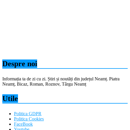
Despre noi
Informația ta de zi cu zi. Știri și noutăți din județul Neamț. Piatra
Neamț, Bicaz, Roman, Roznov, Târgu Neamț
Utile
Politica GDPR
Politica Cookies
FaceBook
Youtube