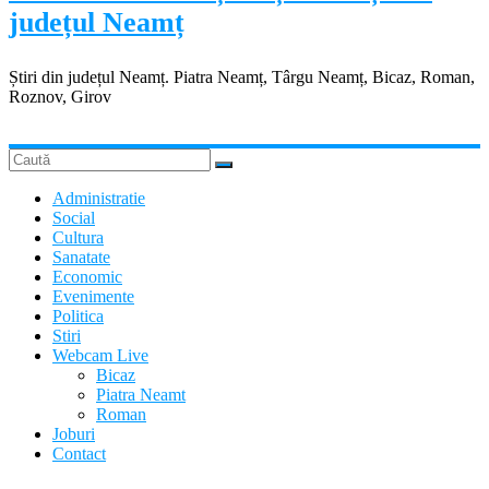
județul Neamț
Știri din județul Neamț. Piatra Neamț, Târgu Neamț, Bicaz, Roman,
Roznov, Girov
Administratie
Social
Cultura
Sanatate
Economic
Evenimente
Politica
Stiri
Webcam Live
Bicaz
Piatra Neamt
Roman
Joburi
Contact