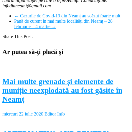
cadrul organizației pe care o reprezentați. Contactați-ne:
infodinneamt@gmail.com
←
Cazurile de Covid-19 din Neamț au scăzut foarte mult
Pană de curent în mai multe localități din Neamț – 28
februarie – 4 martie
→
Share This Post:
Ar putea să-ți placă și
Mai multe grenade și elemente de
muniție neexplodată au fost găsite în
Neamț
miercuri 22 iulie 2020
Editor Info