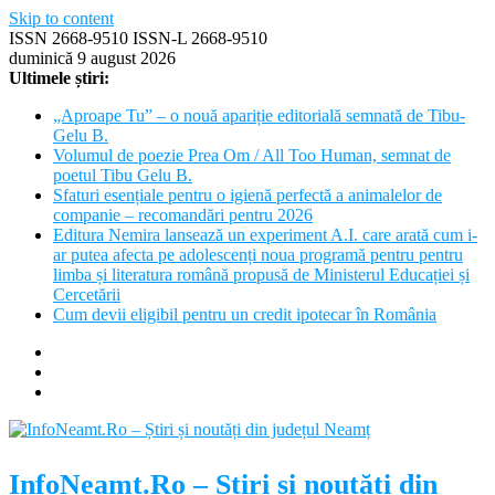
Skip to content
ISSN 2668-9510 ISSN-L 2668-9510
duminică 9 august 2026
Ultimele știri:
„Aproape Tu” – o nouă apariție editorială semnată de Tibu-
Gelu B.
Volumul de poezie Prea Om / All Too Human, semnat de
poetul Tibu Gelu B.
Sfaturi esențiale pentru o igienă perfectă a animalelor de
companie – recomandări pentru 2026
Editura Nemira lansează un experiment A.I. care arată cum i-
ar putea afecta pe adolescenți noua programă pentru pentru
limba și literatura română propusă de Ministerul Educației și
Cercetării
Cum devii eligibil pentru un credit ipotecar în România
InfoNeamt.Ro – Știri și noutăți din