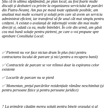
Știu că în ultima săptămână, pe plan local, au fost foarte multe
discuții și dezbateri cu privire la organizarea serviciului de parcări
din Piatra-Neamț. Am pus pe masă toate opțiunile posibile, am
analizat mai multe scenarii și soluții prin care să avem un serviciu
administrat eficient, iar transferul să fie unul cât mai simplu pentru
cetățeni. A existat o avalanșă de informații venite din mai multe
direcții și, odată cu ea, multe întrebări. În cele din urmă, am găsit
cea mai bună soluție pentru pietreni, pe care o voi propune spre
aprobare Consiliului Local:
✅ Pietrenii nu vor face niciun drum în plus (nici pentru
contractarea locului de parcare și nici pentru a recupera banii)
✅ Contractele de parcare se vor reînnoi doar la expirarea celor
existente
✅ Locurile de parcare nu se pierd
✅ Momentan, prețul parcărilor rezidențiale rămâne neschimbat (și
pentru persoane fizice și pentru persoane juridice)
? La primărie căutăm mereu soluții pentru binele orașului și al