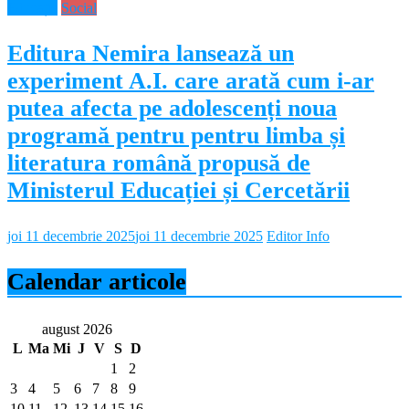
Educație
Social
Editura Nemira lansează un
experiment A.I. care arată cum i-ar
putea afecta pe adolescenți noua
programă pentru pentru limba și
literatura română propusă de
Ministerul Educației și Cercetării
joi 11 decembrie 2025
joi 11 decembrie 2025
Editor Info
Calendar articole
august 2026
L
Ma
Mi
J
V
S
D
1
2
3
4
5
6
7
8
9
10
11
12
13
14
15
16