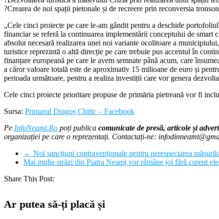
?Crearea de noi spații pietonale și de recreere prin reconversia tronso
„Cele cinci proiecte pe care le-am gândit pentru a deschide portofoliu
financiar se referă la continuarea implementării conceptului de smart ci
absolut necesară realizarea unei noi variante ocolitoare a municipiului,
turistice reprezintă o altă direcție pe care trebuie pus accentul în conti
finanțare europeană pe care le avem semnate până acum, care însumează
a căror valoare totală este de aproximativ 15 milioane de euro și pent
perioada următoare, pentru a realiza investiții care vor genera dezvolt
Cele cinci proiecte prioritare propuse de primăria pietreană vor fi in
Sursa:
Primarul Dragoș Chitic – Facebook
Pe
InfoNeamt.Ro
poți publica
comunicate de presă, articole și advert
organizației pe care o reprezentați. Contactați-ne: infodinneamt@gm
←
Noi sancțiuni contravenționale pentru nerespectarea măsurilo
Mai multe străzi din Piatra Neamț vor rămâne joi fără curent ele
Share This Post:
Ar putea să-ți placă și