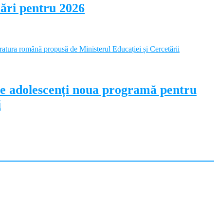
dări pentru 2026
pe adolescenți noua programă pentru
i