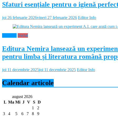
Sfaturi esențiale pentru o igienă perf
joi 26 februarie 2026
vineri 27 februarie 2026
Editor Info
Educație
Social
Editura Nemira lansează un experiment
pentru limba și literatura română propu
joi 11 decembrie 2025
joi 11 decembrie 2025
Editor Info
Calendar articole
august 2026
L
Ma
Mi
J
V
S
D
1
2
3
4
5
6
7
8
9