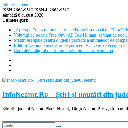
Skip to content
ISSN 2668-9510 ISSN-L 2668-9510
sâmbătă 8 august 2026
Ultimele știri:
„Aproape Tu” – o nouă apariție editorială semnată de Tibu-Gel
Volumul de poezie Prea Om / All Too Human, semnat de poetu
Sfaturi esențiale pentru o igienă perfectă a animalelor de com
Editura Nemira lansează un experiment A.I. care arată cum i-ar 
Cum devii eligibil pentru un credit ipotecar în România
InfoNeamt.Ro – Știri și noutăți din ju
Știri din județul Neamț. Piatra Neamț, Târgu Neamț, Bicaz, Roman, 