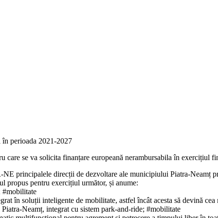
ui în perioada 2021-2027
ntru care se va solicita finanțare europeană nerambursabila în exercițiul 
-NE principalele direcții de dezvoltare ale municipiului Piatra-Neamț pr
l propus pentru exercițiul următor, și anume:
 #mobilitate
egrat în soluții inteligente de mobilitate, astfel încât acesta să devină c
 Piatra-Neamț, integrat cu sistem park-and-ride; #mobilitate
matic multifuncțional pentru agrement și petrecere a timpului liber în t