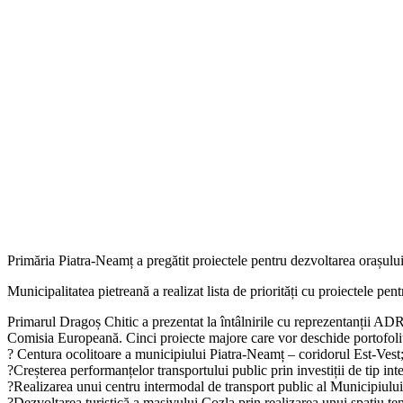
Primăria Piatra-Neamț a pregătit proiectele pentru dezvoltarea orașul
Municipalitatea pietreană a realizat lista de priorități cu proiectele pe
Primarul Dragoș Chitic a prezentat la întâlnirile cu reprezentanții ADR
Comisia Europeană. Cinci proiecte majore care vor deschide portofoliu
? Centura ocolitoare a municipiului Piatra-Neamț – coridorul Est-Vest;
?Creșterea performanțelor transportului public prin investiții de tip int
?Realizarea unui centru intermodal de transport public al Municipiului
?Dezvoltarea turistică a masivului Cozla prin realizarea unui spațiu te