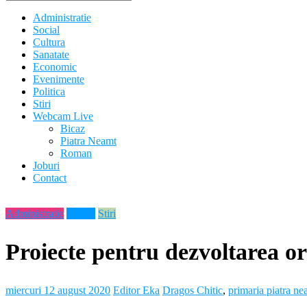
Administratie
Social
Cultura
Sanatate
Economic
Evenimente
Politica
Stiri
Webcam Live
Bicaz
Piatra Neamt
Roman
Joburi
Contact
Administratie
Neamt
Stiri
Proiecte pentru dezvoltarea o
miercuri 12 august 2020
Editor Eka
Dragos Chitic
,
primaria piatra ne