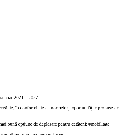
financiar 2021 – 2027.
egătite, în conformitate cu normele și oportunitățile propuse de
ea mai bună opțiune de deplasare pentru cetățeni; #mobilitate
oate anotimpurile; #regenerareUrbana