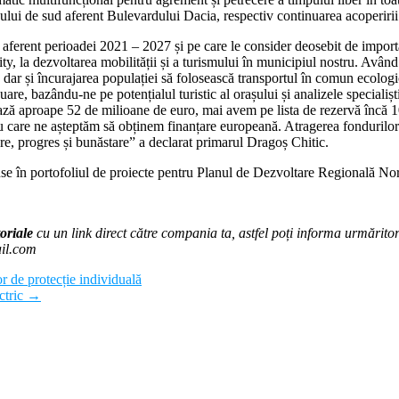
nului de sud aferent Bulevardului Dacia, respectiv continuarea acoperirii
l aferent perioadei 2021 – 2027 și pe care le consider deosebit de import
ty, la dezvoltarea mobilității și a turismului în municipiul nostru. Având 
 dar și încurajarea populației să folosească transportul în comun ecologic
nuare, bazându-ne pe potențialul turistic al orașului și analizele specialișt
 aproape 52 de milioane de euro, mai avem pe lista de rezervă încă 10 p
ru care ne așteptăm să obținem finanțare europeană. Atragerea fondurilor
are, progres și bunăstare” a declarat primarul Dragoș Chitic.
cluse în portofoliul de proiecte pentru Planul de Dezvoltare Regională N
oriale
cu un link direct către compania ta, astfel poți informa urmăritorii
ail.com
r de protecție individuală
ctric
→