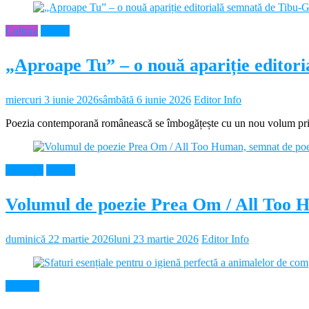
Cultura
Neamt
„Aproape Tu” – o nouă apariție editor
miercuri 3 iunie 2026
sâmbătă 6 iunie 2026
Editor Info
Poezia contemporană românească se îmbogățește cu un nou volum prin 
Educație
Neamt
Volumul de poezie Prea Om / All Too 
duminică 22 martie 2026
luni 23 martie 2026
Editor Info
Diverse