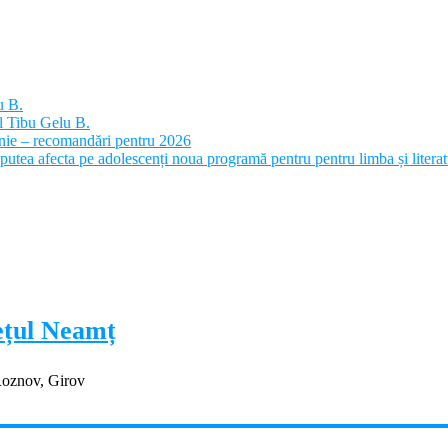
u B.
l Tibu Gelu B.
panie – recomandări pentru 2026
putea afecta pe adolescenți noua programă pentru pentru limba și litera
dețul Neamț
Roznov, Girov