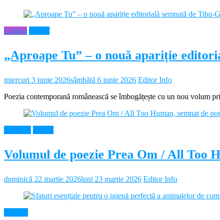
Cultura
Neamt
„Aproape Tu” – o nouă apariție editor
miercuri 3 iunie 2026
sâmbătă 6 iunie 2026
Editor Info
Poezia contemporană românească se îmbogățește cu un nou volum prin 
Educație
Neamt
Volumul de poezie Prea Om / All Too 
duminică 22 martie 2026
luni 23 martie 2026
Editor Info
Diverse