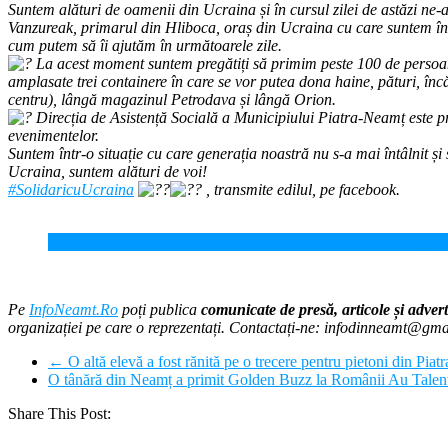
Suntem alături de oamenii din Ucraina și în cursul zilei de astăzi ne-a
Vanzureak, primarul din Hliboca, oraș din Ucraina cu care suntem înfră
cum putem să îi ajutăm în următoarele zile.
La acest moment suntem pregătiți să primim peste 100 de persoane 
amplasate trei containere în care se vor putea dona haine, pături, încăl
centru), lângă magazinul Petrodava și lângă Orion.
Direcția de Asistență Socială a Municipiului Piatra-Neamț este preg
evenimentelor.
Suntem într-o situație cu care generația noastră nu s-a mai întâlnit și 
Ucraina, suntem alături de voi!
#SolidaricuUcraina
, transmite edilul, pe facebook.
ISU Neamț a trimis în Suceava o tabără mobilă pentru refugiați
Pe
InfoNeamt.Ro
poți publica
comunicate de presă, articole și advert
organizației pe care o reprezentați. Contactați-ne: infodinneamt@gm
←
O altă elevă a fost rănită pe o trecere pentru pietoni din Pia
O tânără din Neamț a primit Golden Buzz la Românii Au Tale
Share This Post: