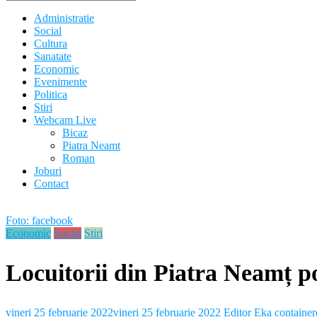
Administratie
Social
Cultura
Sanatate
Economic
Evenimente
Politica
Stiri
Webcam Live
Bicaz
Piatra Neamt
Roman
Joburi
Contact
Foto: facebook
Economic
Social
Stiri
Locuitorii din Piatra Neamț po
vineri 25 februarie 2022
vineri 25 februarie 2022
Editor Eka
container