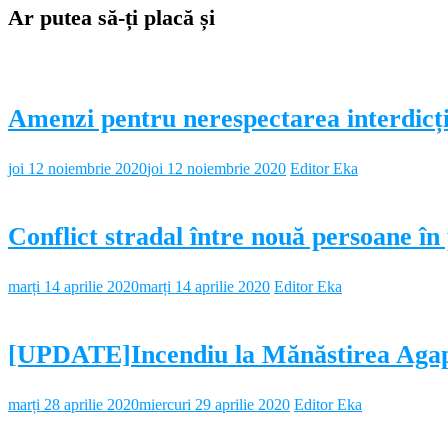
Ar putea să-ți placă și
Amenzi pentru nerespectarea interdicții
joi 12 noiembrie 2020
joi 12 noiembrie 2020
Editor Eka
Conflict stradal între nouă persoane în
marți 14 aprilie 2020
marți 14 aprilie 2020
Editor Eka
[UPDATE]Incendiu la Mănăstirea Aga
marți 28 aprilie 2020
miercuri 29 aprilie 2020
Editor Eka