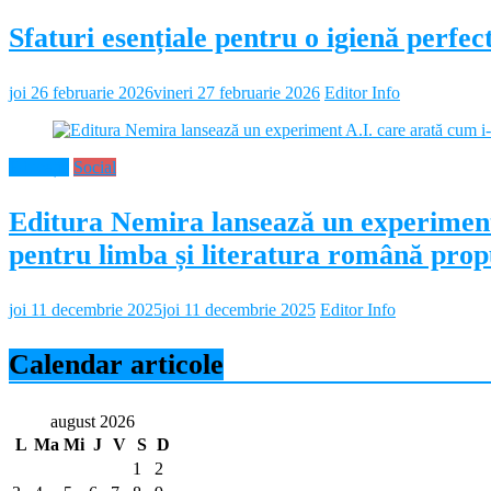
Sfaturi esențiale pentru o igienă perf
joi 26 februarie 2026
vineri 27 februarie 2026
Editor Info
Educație
Social
Editura Nemira lansează un experiment
pentru limba și literatura română propu
joi 11 decembrie 2025
joi 11 decembrie 2025
Editor Info
Calendar articole
august 2026
L
Ma
Mi
J
V
S
D
1
2