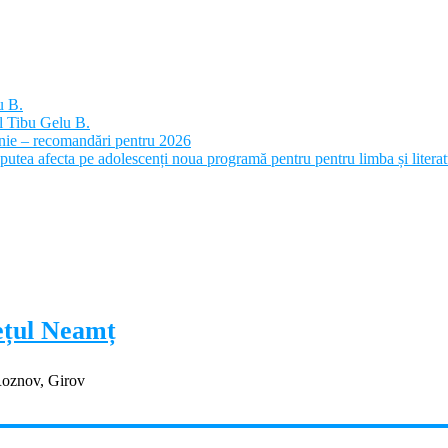
u B.
l Tibu Gelu B.
panie – recomandări pentru 2026
putea afecta pe adolescenți noua programă pentru pentru limba și litera
dețul Neamț
Roznov, Girov