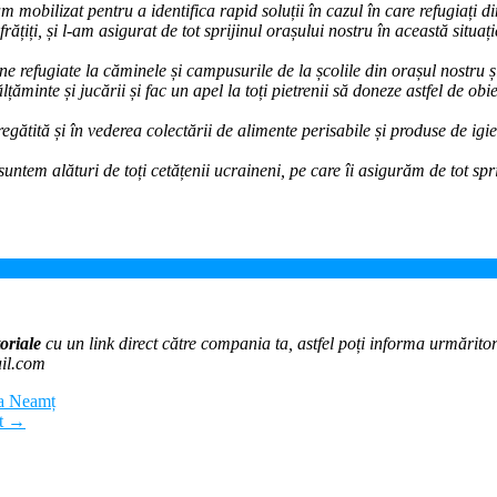
m mobilizat pentru a identifica rapid soluții în cazul în care refugiați
țiți, și l-am asigurat de tot sprijinul orașului nostru în această situa
refugiate la căminele și campusurile de la școlile din orașul nostru ș
țăminte și jucării și fac un apel la toți pietrenii să doneze astfel de ob
ătită și în vederea colectării de alimente perisabile și produse de igie
suntem alături de toți cetățenii ucraineni, pe care îi asigurăm de tot spri
oriale
cu un link direct către compania ta, astfel poți informa urmăritorii
ail.com
tra Neamț
nt
→