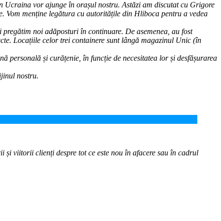
 din Ucraina vor ajunge în orașul nostru. Astăzi am discutat cu Grigore
ție. Vom menține legătura cu autoritățile din Hliboca pentru a vedea
i pregătim noi adăposturi în continuare. De asemenea, au fost
iecte. Locațiile celor trei containere sunt lângă magazinul Unic (în
nă personală și curățenie, în funcție de necesitatea lor și desfășurarea
jinul nostru.
 și viitorii clienți despre tot ce este nou în afacere sau în cadrul