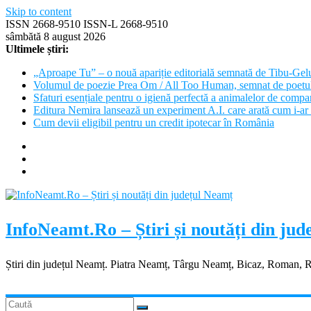
Skip to content
ISSN 2668-9510 ISSN-L 2668-9510
sâmbătă 8 august 2026
Ultimele știri:
„Aproape Tu” – o nouă apariție editorială semnată de Tibu-Gel
Volumul de poezie Prea Om / All Too Human, semnat de poetu
Sfaturi esențiale pentru o igienă perfectă a animalelor de com
Editura Nemira lansează un experiment A.I. care arată cum i-ar 
Cum devii eligibil pentru un credit ipotecar în România
InfoNeamt.Ro – Știri și noutăți din ju
Știri din județul Neamț. Piatra Neamț, Târgu Neamț, Bicaz, Roman, 