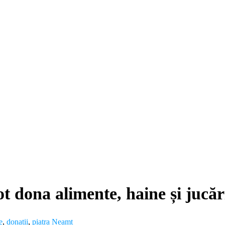
t dona alimente, haine și jucări
e
,
donatii
,
piatra Neamț