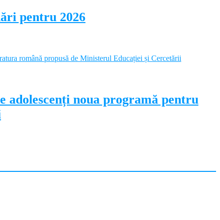
dări pentru 2026
pe adolescenți noua programă pentru
i