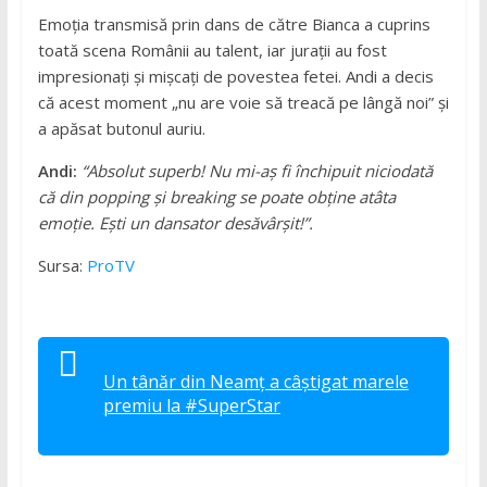
Emoția transmisă prin dans de către Bianca a cuprins
toată scena Românii au talent, iar jurații au fost
impresionați și mișcați de povestea fetei. Andi a decis
că acest moment „nu are voie să treacă pe lângă noi” și
a apăsat butonul auriu.
Andi:
“Absolut superb! Nu mi-aș fi închipuit niciodată
că din popping și breaking se poate obține atâta
emoție. Ești un dansator desăvârșit!”.
Sursa:
ProTV
Un tânăr din Neamț a câștigat marele
premiu la #SuperStar