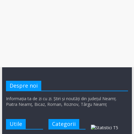
Despre noi
Informația ta de zi cu zi. Știri și noutăți din județul Neamț.
Piatra Neamț, Bicaz, Roman, Roznov, Târgu Neamț
Utile
Categorii