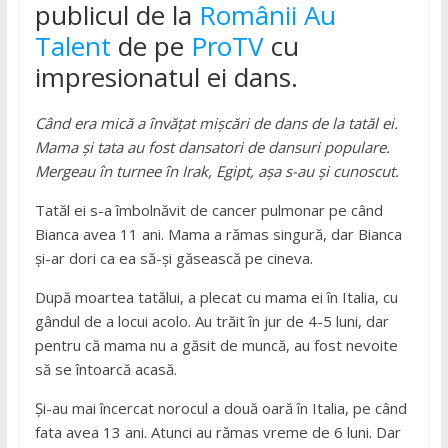
publicul de la
Românii Au
Talent
de pe
ProTV
cu
impresionatul ei dans.
Când era mică a învățat mișcări de dans de la tatăl ei.
Mama și tata au fost dansatori de dansuri populare.
Mergeau în turnee în Irak, Egipt, așa s-au și cunoscut.
Tatăl ei s-a îmbolnăvit de cancer pulmonar pe când
Bianca avea 11 ani. Mama a rămas singură, dar Bianca
și-ar dori ca ea să-și găsească pe cineva.
După moartea tatălui, a plecat cu mama ei în Italia, cu
gândul de a locui acolo. Au trăit în jur de 4-5 luni, dar
pentru că mama nu a găsit de muncă, au fost nevoite
să se întoarcă acasă.
Și-au mai încercat norocul a două oară în Italia, pe când
fata avea 13 ani. Atunci au rămas vreme de 6 luni. Dar