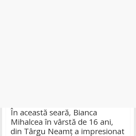
județul
Neamț.
Piatra
Neamț,
Târgu
Neamț,
Bicaz,
Roman,
Roznov,
Girov
În această seară, Bianca
Mihalcea în vârstă de 16 ani,
din Târgu Neamț a impresionat