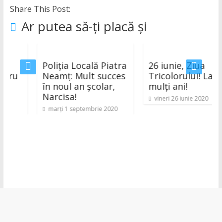
Share This Post:
Ar putea să-ți placă și
Poliția Locală Piatra
26 iunie, Ziua
u
Neamț: Mult succes
Tricolorului! La
în noul an școlar,
mulți ani!
Narcisa!
vineri 26 iunie 2020
marți 1 septembrie 2020