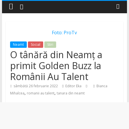
–
Știri
Foto: ProTv
și
Neamt
Social
Stiri
O tânără din Neamț a
noutăți
primit Golden Buzz la
din
Românii Au Talent
județul
sâmbătă 26 februarie 2022
Editor Eka
Bianca
,
,
Mihalcea
romanii au talent
tanara din neamt
Neamț
Știri
din