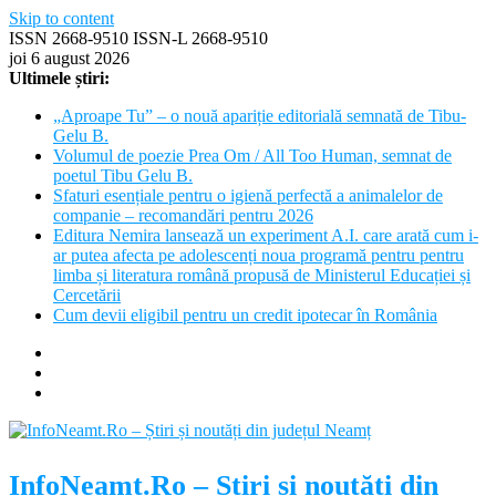
Skip to content
ISSN 2668-9510 ISSN-L 2668-9510
joi 6 august 2026
Ultimele știri:
„Aproape Tu” – o nouă apariție editorială semnată de Tibu-
Gelu B.
Volumul de poezie Prea Om / All Too Human, semnat de
poetul Tibu Gelu B.
Sfaturi esențiale pentru o igienă perfectă a animalelor de
companie – recomandări pentru 2026
Editura Nemira lansează un experiment A.I. care arată cum i-
ar putea afecta pe adolescenți noua programă pentru pentru
limba și literatura română propusă de Ministerul Educației și
Cercetării
Cum devii eligibil pentru un credit ipotecar în România
InfoNeamt.Ro – Știri și noutăți din