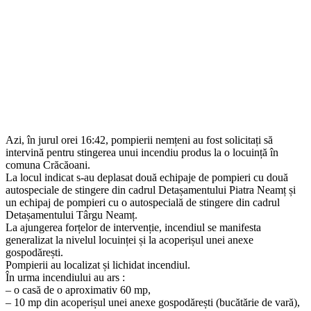
Azi, în jurul orei 16:42, pompierii nemțeni au fost solicitați să
intervină pentru stingerea unui incendiu produs la o locuință în
comuna Crăcăoani.
La locul indicat s-au deplasat două echipaje de pompieri cu două
autospeciale de stingere din cadrul Detașamentului Piatra Neamț și
un echipaj de pompieri cu o autospecială de stingere din cadrul
Detașamentului Târgu Neamț.
La ajungerea forțelor de intervenție, incendiul se manifesta
generalizat la nivelul locuinței și la acoperișul unei anexe
gospodărești.
Pompierii au localizat și lichidat incendiul.
În urma incendiului au ars :
– o casă de o aproximativ 60 mp,
– 10 mp din acoperișul unei anexe gospodărești (bucătărie de vară),