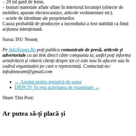
– 20 ml gard de lemn,
– bunuri materiale aflate aflate în interiorul locuinței (obiecte de
mobilier, aparate electrocasnice, articole vestimentare etc),
– actele de identitate ale proprietarilor.
Cauza probabilă de producere a incendiului a fost stabilită ca fiind
acțiunea intenționată.
Sursa: ISU Neamț
Pe
InfoNeamt.Ro
poți publica
comunicate de presă, articole și
advertoriale
cu un link direct către compania ta, astfel poți informa
urmăritorii și viitorii clienți despre tot ce este nou în afacere sau în
cadrul organizației pe care o reprezentați. Contactați-ne:
infodinneamt@gmail.com
←
Arestat pentru tentativă de omor
DRPCIV își reia activitatea de examinare
→
Share This Post:
Ar putea să-ți placă și