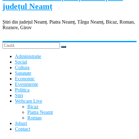
județul Neamț
Știri din județul Neamț. Piatra Neamț, Târgu Neamț, Bicaz, Roman,
Roznov, Girov
Administratie
Social
Cultura
Sanatate
Economic
Evenimente
Politica
Stiri
Webcam Live
Bicaz
Piatra Neamt
Roman
Joburi
Contact