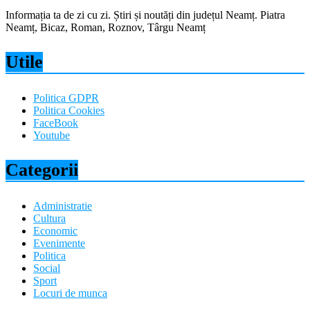
Informația ta de zi cu zi. Știri și noutăți din județul Neamț. Piatra
Neamț, Bicaz, Roman, Roznov, Târgu Neamț
Utile
Politica GDPR
Politica Cookies
FaceBook
Youtube
Categorii
Administratie
Cultura
Economic
Evenimente
Politica
Social
Sport
Locuri de munca