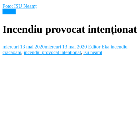
Foto: ISU Neamț
Neamt
Incendiu provocat intenționat
miercuri 13 mai 2020
miercuri 13 mai 2020
Editor Eka
incendiu
cracaoani
,
incendiu provocat intentionat
,
isu neamt