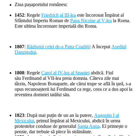
Ziua pașaportului românesc
1452
: Regele
Friedrich al III-lea
este încoronat Împărat al
Sfântului Imperiu Roman de
Papa Nicolae al V-lea
la Roma.
Este ultima încoronare imperială din Roma.
1807
:
Războiul celei de-a Patra Coaliții
: A început
Asediul
Danzigului
.
1808
: Regele
Carol al IV-lea al Spaniei
abdică. Fiul
său Ferdinand al VII-lea preia domnia. Câteva zile mai
târziu, Napoleon Bonaparte, ale cărui trupe se află în țară, s-a
opus recunoașterii lui Ferdinand ca rege, ceea ce a dus apoi la
revenirea domniei tatălui său.
1823
: După mai puțin de un an la putere,
Augustin I al
Mexicului
, primul împărat al Mexicului, abdică în urma
protestelor conduse de generalul
Santa Anna
. El primește o
pensie, dar trebuie să plece în străinătate.