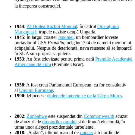
la începerea construcției.
1944
:
Al Doilea Război Mondial
: în cadrul
Operațiunii
Margareta I
, trupele naziste ocupă Ungaria.
1945
: În largul coastei
Japoniei
, un bombardier lovește
portavionul USS
Franklin
, ucigând 724 de oameni membri ai
echpajului. Nespus de deteriorată, nava reușește să se întoarcă
în SUA sub propria sa putere.
1953
: Au fost televizate pentru prima oară
Premiile Academiei
Americane de Film
(Premiile Oscar).
1958
: A fost creat Parlamentul European, ca for consultativ
al
Uniunii Europene
.
1990
: Izbucnesc
violențele interetnice de la Târgu Mureș
.
2002
:
Zimbabwe
este suspendat din
Commonwealth
acuzat
de abuzuri ale
drepturilor omului
și de fraudă electorală, în
urma unor alegeri prezidențiale turbulente.
2018
: „Sudan”, ultimul mascul de
rinocer
alb nordic de