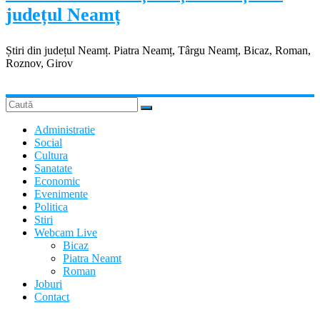
județul Neamț
Știri din județul Neamț. Piatra Neamț, Târgu Neamț, Bicaz, Roman,
Roznov, Girov
Administratie
Social
Cultura
Sanatate
Economic
Evenimente
Politica
Stiri
Webcam Live
Bicaz
Piatra Neamt
Roman
Joburi
Contact