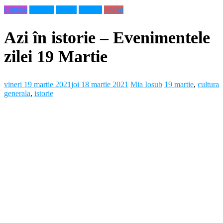
Cultura
Diverse
Neamt
Noutati
Social
Azi în istorie – Evenimentele
zilei 19 Martie
vineri 19 martie 2021
joi 18 martie 2021
Mia Iosub
19 martie
,
cultura
generala
,
istorie