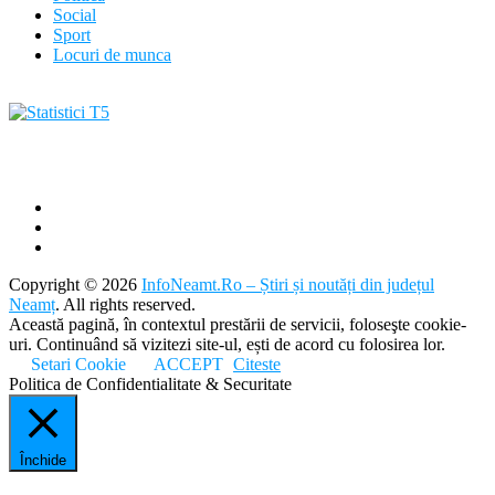
Social
Sport
Locuri de munca
Copyright © 2026
InfoNeamt.Ro – Știri și noutăți din județul
Neamț
. All rights reserved.
Această pagină, în contextul prestării de servicii, foloseşte cookie-
uri. Continuând să vizitezi site-ul, ești de acord cu folosirea lor.
Setari Cookie
ACCEPT
Citeste
Politica de Confidentialitate & Securitate
Închide