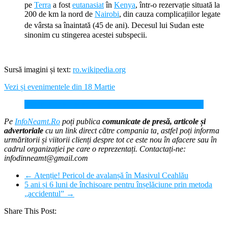
pe
Terra
a fost
eutanasiat
în
Kenya
, într-o rezervație situată la
200 de km la nord de
Nairobi
, din cauza complicațiilor legate
de vârsta sa înaintată (45 de ani).
Decesul lui Sudan este
sinonim cu stingerea acestei subspecii.
Sursă imagini și text:
ro.wikipedia.org
Vezi și evenimentele din 18 Martie
Azi în istorie – evenimente 18 Martie
Pe
InfoNeamt.Ro
poți publica
comunicate de presă, articole și
advertoriale
cu un link direct către compania ta, astfel poți informa
urmăritorii și viitorii clienți despre tot ce este nou în afacere sau în
cadrul organizației pe care o reprezentați. Contactați-ne:
infodinneamt@gmail.com
←
Atenție! Pericol de avalanșă în Masivul Ceahlău
5 ani și 6 luni de închisoare pentru înșelăciune prin metoda
„accidentul”
→
Share This Post: