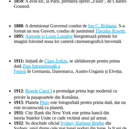
1859
: A avut loc, la Paris, premiera operei „Faust”, de Charles
Gounod.
1888
: A demisionat Guvernul condus de
Ion C. Brătianu
. S-a
format un nou Guvern, condus de junimistul
Theodor Rosetti
.
1895
:
Auguste și Louis Lumière
înregistrează primele lor
imagini folosind noua lor cameră cinematografică brevetată.
1911:
Inițiată de
Clara Zetkin
, se sărbătorește pentru prima
dată
Ziua Internațională a
Femeii
în Germania, Danemarca, Austro-Ungaria și Elveția.
1912
:
Regele Carol I
a promulgat prima lege modernă cu
privire la pașapoartele din România.
1915
: Planeta
Pluto
este fotografiată pentru prima dată, dar nu
este recunoscută ca planetă.
1931
: City Bank din New York este prima bancă din
istoria Statelor Unite ce cade victimă unui jaf armat.
1932
: Se deschide oficial
Sydney Harbour Bridge
din
Sydney, unul dintre cele mai lungi poduri din lume, la 9 ani de