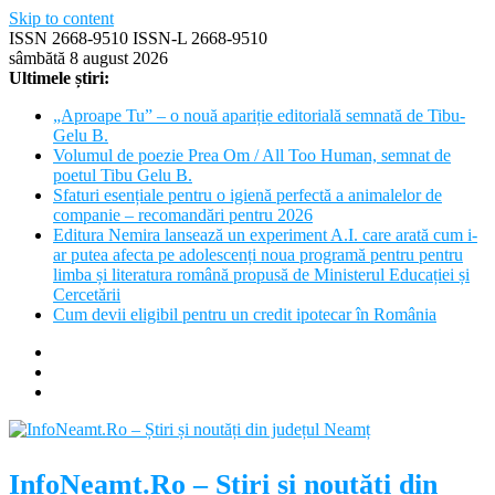
Skip to content
ISSN 2668-9510 ISSN-L 2668-9510
sâmbătă 8 august 2026
Ultimele știri:
„Aproape Tu” – o nouă apariție editorială semnată de Tibu-
Gelu B.
Volumul de poezie Prea Om / All Too Human, semnat de
poetul Tibu Gelu B.
Sfaturi esențiale pentru o igienă perfectă a animalelor de
companie – recomandări pentru 2026
Editura Nemira lansează un experiment A.I. care arată cum i-
ar putea afecta pe adolescenți noua programă pentru pentru
limba și literatura română propusă de Ministerul Educației și
Cercetării
Cum devii eligibil pentru un credit ipotecar în România
InfoNeamt.Ro – Știri și noutăți din