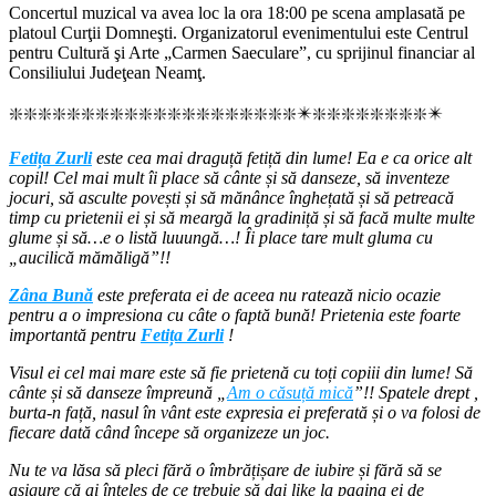
Concertul muzical va avea loc la ora 18:00 pe scena amplasată pe
platoul Curţii Domneşti. Organizatorul evenimentului este Centrul
pentru Cultură şi Arte „Carmen Saeculare”, cu sprijinul financiar al
Consiliului Judeţean Neamţ.
❇️❇️❇️❇️❇️❇️❇️❇️❇️❇️❇️❇️❇️❇️❇️❇️❇️❇️❇️❇️✴️❇️❇️❇️❇️❇️❇️❇️❇️✴️
Fetița Zurli
este cea mai draguță fetiță din lume! Ea e ca orice alt
copil! Cel mai mult îi place să cânte și să danseze, să inventeze
jocuri, să asculte povești și să mănânce înghețată și să petreacă
timp cu prietenii ei și să meargă la gradiniță și să facă multe multe
glume și să…e o listă luuungă…! Îi place tare mult gluma cu
„aucilică mămăligă”!!
Zâna Bună
este preferata ei de aceea nu ratează nicio ocazie
pentru a o impresiona cu câte o faptă bună! Prietenia este foarte
importantă pentru
Fetița Zurli
!
Visul ei cel mai mare este să fie prietenă cu toți copiii din lume! Să
cânte și să danseze împreună „
Am o căsuță mică
”!! Spatele drept ,
burta-n față, nasul în vânt este expresia ei preferată și o va folosi de
fiecare dată când începe să organizeze un joc.
Nu te va lăsa să pleci fără o îmbrățișare de iubire și fără să se
asigure că ai înțeles de ce trebuie să dai like la pagina ei de