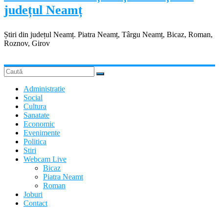
județul Neamț
Știri din județul Neamț. Piatra Neamț, Târgu Neamț, Bicaz, Roman,
Roznov, Girov
Administratie
Social
Cultura
Sanatate
Economic
Evenimente
Politica
Stiri
Webcam Live
Bicaz
Piatra Neamt
Roman
Joburi
Contact