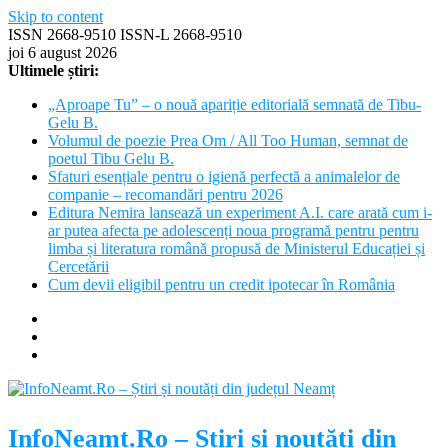
Skip to content
ISSN 2668-9510 ISSN-L 2668-9510
joi 6 august 2026
Ultimele știri:
„Aproape Tu” – o nouă apariție editorială semnată de Tibu-
Gelu B.
Volumul de poezie Prea Om / All Too Human, semnat de
poetul Tibu Gelu B.
Sfaturi esențiale pentru o igienă perfectă a animalelor de
companie – recomandări pentru 2026
Editura Nemira lansează un experiment A.I. care arată cum i-
ar putea afecta pe adolescenți noua programă pentru pentru
limba și literatura română propusă de Ministerul Educației și
Cercetării
Cum devii eligibil pentru un credit ipotecar în România
InfoNeamt.Ro – Știri și noutăți din