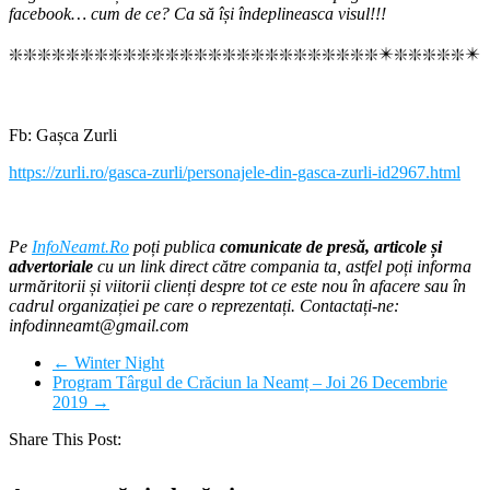
facebook… cum de ce? Ca să își îndeplineasca visul!!!
❇️❇️❇️❇️❇️❇️❇️❇️❇️❇️❇️❇️❇️❇️❇️❇️❇️❇️❇️❇️❇️❇️❇️❇️❇️❇️✴️❇️❇️❇️❇️❇️✴️
Fb: Gașca Zurli
https://zurli.ro/gasca-zurli/personajele-din-gasca-zurli-id2967.html
Pe
InfoNeamt.Ro
poți publica
comunicate de presă, articole și
advertoriale
cu un link direct către compania ta, astfel poți informa
urmăritorii și viitorii clienți despre tot ce este nou în afacere sau în
cadrul organizației pe care o reprezentați. Contactați-ne:
infodinneamt@gmail.com
←
Winter Night
Program Târgul de Crăciun la Neamț – Joi 26 Decembrie
2019
→
Share This Post: