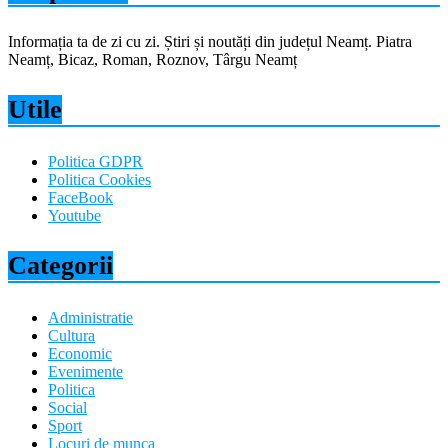
Informația ta de zi cu zi. Știri și noutăți din județul Neamț. Piatra
Neamț, Bicaz, Roman, Roznov, Târgu Neamț
Utile
Politica GDPR
Politica Cookies
FaceBook
Youtube
Categorii
Administratie
Cultura
Economic
Evenimente
Politica
Social
Sport
Locuri de munca