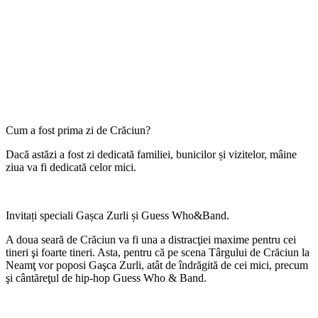
Cum a fost prima zi de Crăciun?
Dacă astăzi a fost zi dedicată familiei, bunicilor și vizitelor, mâine
ziua va fi dedicată celor mici.
Invitați speciali Gașca Zurli și Guess Who&Band.
A doua seară de Crăciun va fi una a distracţiei maxime pentru cei
tineri şi foarte tineri. Asta, pentru că pe scena Târgului de Crăciun la
Neamţ vor poposi Gaşca Zurli, atât de îndrăgită de cei mici, precum
şi cântăreţul de hip-hop Guess Who & Band.