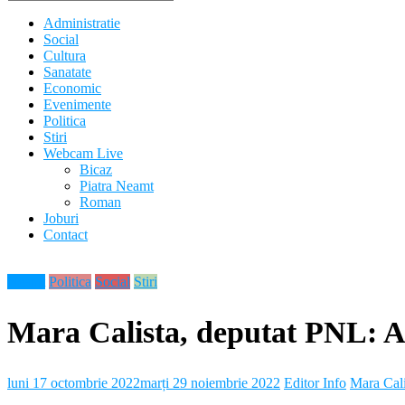
Administratie
Social
Cultura
Sanatate
Economic
Evenimente
Politica
Stiri
Webcam Live
Bicaz
Piatra Neamt
Roman
Joburi
Contact
Neamt
Politica
Social
Stiri
Mara Calista, deputat PNL: As
luni 17 octombrie 2022
marți 29 noiembrie 2022
Editor Info
Mara Cali