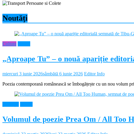
Noutăți
Cultura
Neamt
„Aproape Tu” – o nouă apariție editor
miercuri 3 iunie 2026
sâmbătă 6 iunie 2026
Editor Info
Poezia contemporană românească se îmbogățește cu un nou volum prin 
Educație
Neamt
Volumul de poezie Prea Om / All Too 