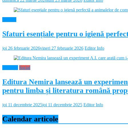
duminică 22 martie 2026
luni 23 martie 2026
Editor Info
Diverse
Sfaturi esențiale pentru o igienă perf
joi 26 februarie 2026
vineri 27 februarie 2026
Editor Info
Educație
Social
Editura Nemira lansează un experiment
pentru limba și literatura română propu
joi 11 decembrie 2025
joi 11 decembrie 2025
Editor Info
Calendar articole