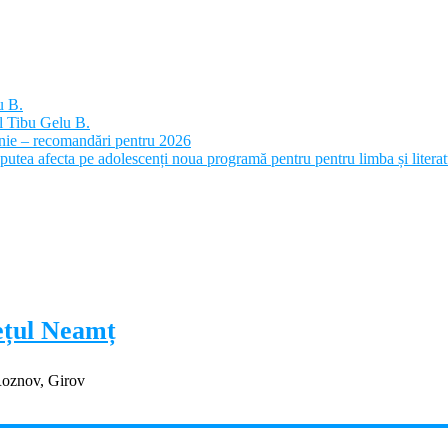
u B.
l Tibu Gelu B.
panie – recomandări pentru 2026
putea afecta pe adolescenți noua programă pentru pentru limba și litera
dețul Neamț
Roznov, Girov