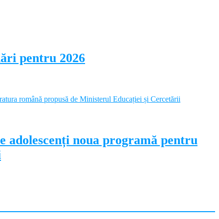
dări pentru 2026
pe adolescenți noua programă pentru
i