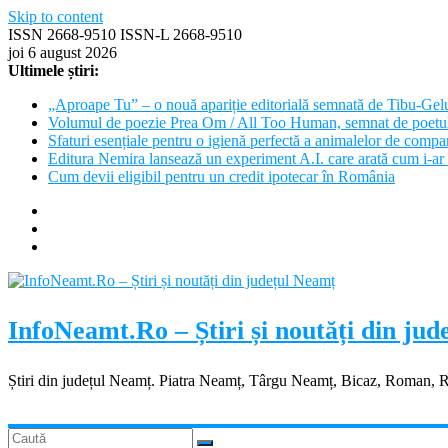
Skip to content
ISSN 2668-9510 ISSN-L 2668-9510
joi 6 august 2026
Ultimele știri:
„Aproape Tu” – o nouă apariție editorială semnată de Tibu-Gel
Volumul de poezie Prea Om / All Too Human, semnat de poetu
Sfaturi esențiale pentru o igienă perfectă a animalelor de com
Editura Nemira lansează un experiment A.I. care arată cum i-ar 
Cum devii eligibil pentru un credit ipotecar în România
InfoNeamt.Ro – Știri și noutăți din ju
Știri din județul Neamț. Piatra Neamț, Târgu Neamț, Bicaz, Roman, 