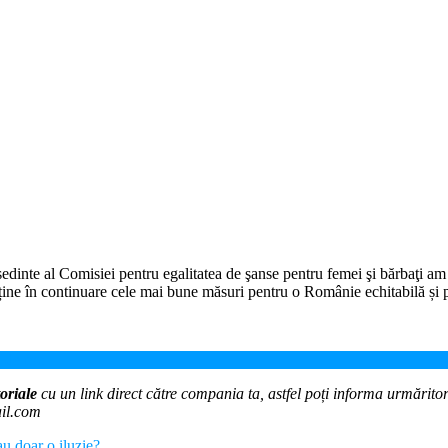
inte al Comisiei pentru egalitatea de şanse pentru femei şi bărbaţi am s
sține în continuare cele mai bune măsuri pentru o Românie echitabilă și 
 de foc
oriale
cu un link direct către compania ta, astfel poți informa urmăritorii
ail.com
u doar o iluzie?