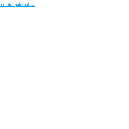
cediului paternal
→