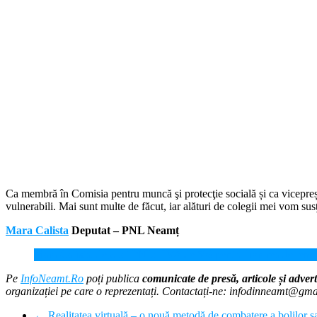
Ca membră în Comisia pentru muncă şi protecţie socială și ca vicepreșed
vulnerabili. Mai sunt multe de făcut, iar alături de colegii mei vom su
Mara Calista
Deputat – PNL Neamț
Mara Calista, deputat PNL: TVA de 5% pentru livrarea de lemn
Pe
InfoNeamt.Ro
poți publica
comunicate de presă, articole și advert
organizației pe care o reprezentați. Contactați-ne: infodinneamt@gm
←
Realitatea virtuală – o nouă metodă de combatere a bolilor sa