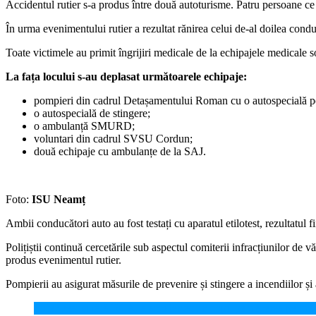
Accidentul rutier s-a produs între două autoturisme. Patru persoane ce se
În urma evenimentului rutier a rezultat rănirea celui de-al doilea condu
Toate victimele au primit îngrijiri medicale de la echipajele medicale 
La fața locului s-au deplasat următoarele echipaje:
pompieri din cadrul Detașamentului Roman cu o autospecială pe
o autospecială de stingere;
o ambulanță SMURD;
voluntari din cadrul SVSU Cordun;
două echipaje cu ambulanțe de la SAJ.
Foto:
ISU Neamț
Ambii conducători auto au fost testați cu aparatul etilotest, rezultatul f
Polițiștii continuă cercetările sub aspectul comiterii infracțiunilor de 
produs evenimentul rutier.
Pompierii au asigurat măsurile de prevenire și stingere a incendiilor și 
Șofer beat și fără RCA, a accidentat un copil pe trecerea pentru