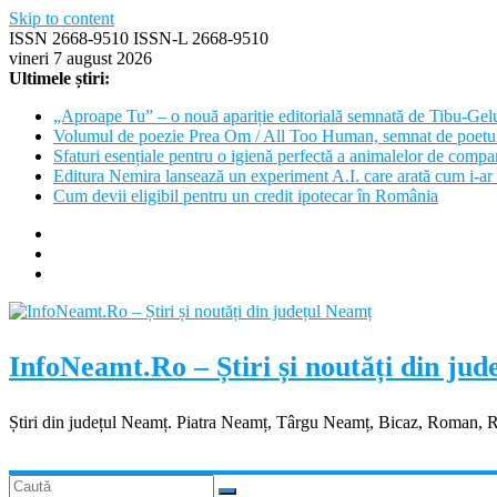
Skip to content
ISSN 2668-9510 ISSN-L 2668-9510
vineri 7 august 2026
Ultimele știri:
„Aproape Tu” – o nouă apariție editorială semnată de Tibu-Gel
Volumul de poezie Prea Om / All Too Human, semnat de poetu
Sfaturi esențiale pentru o igienă perfectă a animalelor de com
Editura Nemira lansează un experiment A.I. care arată cum i-ar 
Cum devii eligibil pentru un credit ipotecar în România
InfoNeamt.Ro – Știri și noutăți din ju
Știri din județul Neamț. Piatra Neamț, Târgu Neamț, Bicaz, Roman, 