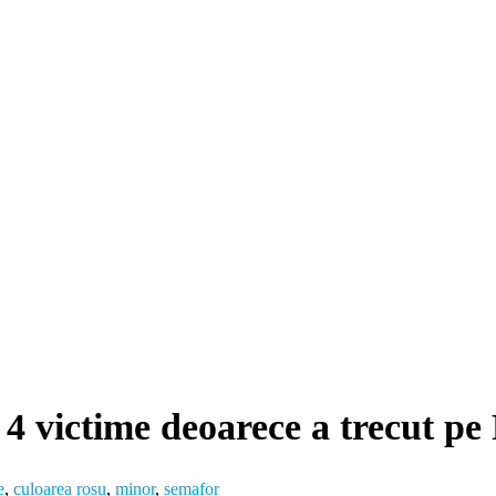
u 4 victime deoarece a trecut p
e
,
culoarea rosu
,
minor
,
semafor