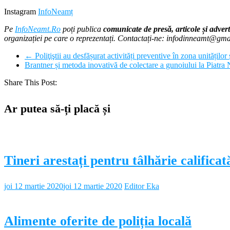
Instagram
InfoNeamț
Pe
InfoNeamt.Ro
poți publica
comunicate de presă, articole și advert
organizației pe care o reprezentați. Contactați-ne: infodinneamt@gm
←
Poliţiştii au desfășurat activități preventive în zona unităților
Brantner și metoda inovativă de colectare a gunoiului la Piatr
Share This Post:
Ar putea să-ți placă și
Tineri arestați pentru tâlhărie calificat
joi 12 martie 2020
joi 12 martie 2020
Editor Eka
Alimente oferite de poliția locală