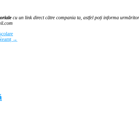
oriale
cu un link direct către compania ta, astfel poți informa urmăritorii
ail.com
 școlare
a Neamț
→
ă