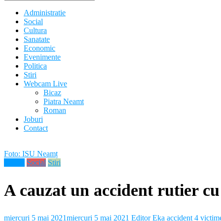
Administratie
Social
Cultura
Sanatate
Economic
Evenimente
Politica
Stiri
Webcam Live
Bicaz
Piatra Neamt
Roman
Joburi
Contact
Foto: ISU Neamț
Neamt
Social
Stiri
A cauzat un accident rutier c
miercuri 5 mai 2021
miercuri 5 mai 2021
Editor Eka
accident 4 victim