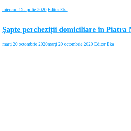
miercuri 15 aprilie 2020
Editor Eka
Șapte percheziții domiciliare în Piatra
marți 20 octombrie 2020
marți 20 octombrie 2020
Editor Eka