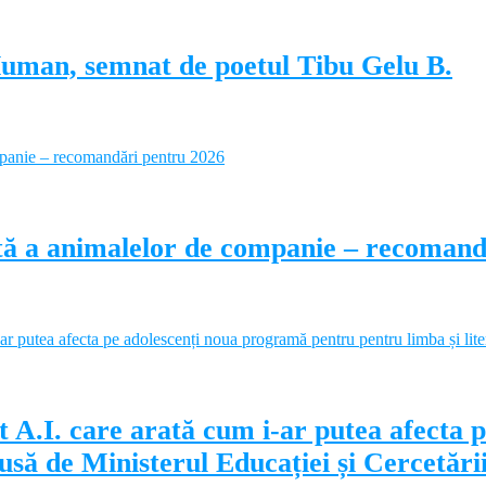
Human, semnat de poetul Tibu Gelu B.
ectă a animalelor de companie – recoman
 A.I. care arată cum i-ar putea afecta 
să de Ministerul Educației și Cercetări