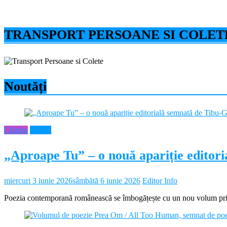
TRANSPORT PERSOANE SI COLET
Noutăți
Cultura
Neamt
„Aproape Tu” – o nouă apariție editor
miercuri 3 iunie 2026
sâmbătă 6 iunie 2026
Editor Info
Poezia contemporană românească se îmbogățește cu un nou volum prin 