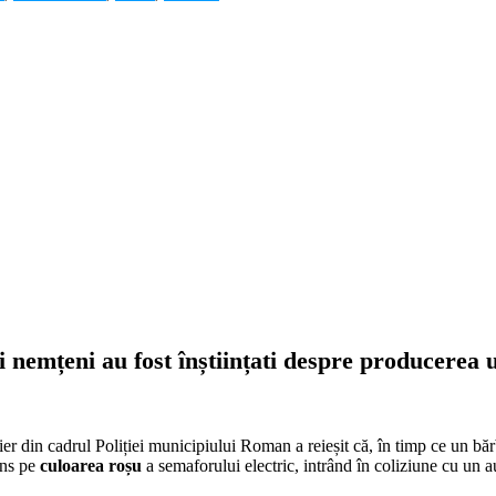
ii nemțeni au fost înștiințati despre producerea
tier din cadrul Poliției municipiului Roman a reieșit că, în timp ce un 
uns pe
culoarea roșu
a semaforului electric, intrând în coliziune cu un