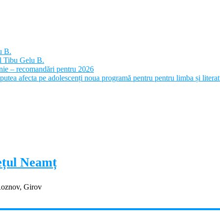
u B.
l Tibu Gelu B.
panie – recomandări pentru 2026
putea afecta pe adolescenți noua programă pentru pentru limba și litera
dețul Neamț
Roznov, Girov