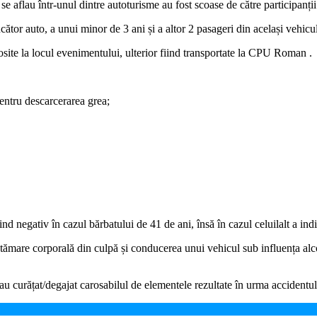
 aflau într-unul dintre autoturisme au fost scoase de către participanții l
cător auto, a unui minor de 3 ani și a altor 2 pasageri din același vehicul
sosite la locul evenimentului, ulterior fiind transportate la CPU Roman .
ntru descarcerarea grea;
iind negativ în cazul bărbatului de 41 de ani, însă în cazul celuilalt a in
vătămare corporală din culpă și conducerea unui vehicul sub influența alcoo
au curățat/degajat carosabilul de elementele rezultate în urma accidentulu
 pietoni