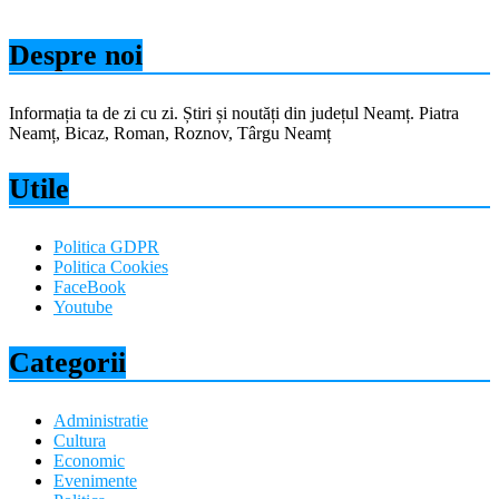
Despre noi
Informația ta de zi cu zi. Știri și noutăți din județul Neamț. Piatra
Neamț, Bicaz, Roman, Roznov, Târgu Neamț
Utile
Politica GDPR
Politica Cookies
FaceBook
Youtube
Categorii
Administratie
Cultura
Economic
Evenimente