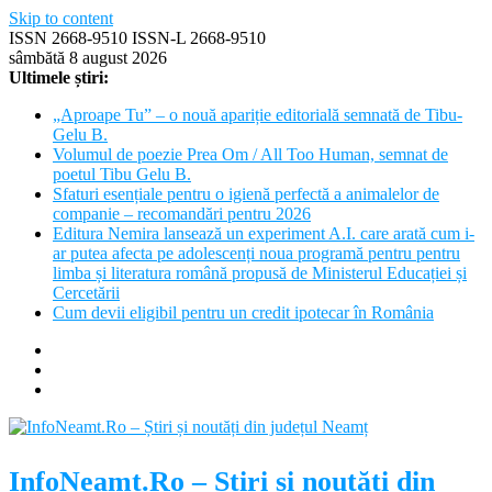
Skip to content
ISSN 2668-9510 ISSN-L 2668-9510
sâmbătă 8 august 2026
Ultimele știri:
„Aproape Tu” – o nouă apariție editorială semnată de Tibu-
Gelu B.
Volumul de poezie Prea Om / All Too Human, semnat de
poetul Tibu Gelu B.
Sfaturi esențiale pentru o igienă perfectă a animalelor de
companie – recomandări pentru 2026
Editura Nemira lansează un experiment A.I. care arată cum i-
ar putea afecta pe adolescenți noua programă pentru pentru
limba și literatura română propusă de Ministerul Educației și
Cercetării
Cum devii eligibil pentru un credit ipotecar în România
InfoNeamt.Ro – Știri și noutăți din