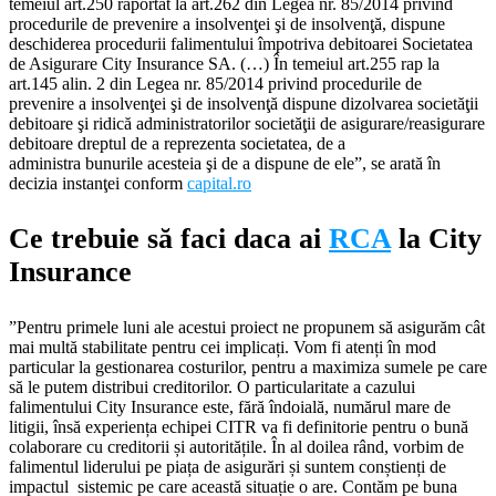
temeiul art.250 raportat la art.262 din Legea nr. 85/2014 privind
procedurile de prevenire a insolvenţei şi de insolvenţă, dispune
deschiderea procedurii falimentului împotriva debitoarei Societatea
de Asigurare City Insurance SA. (…) În temeiul art.255 rap la
art.145 alin. 2 din Legea nr. 85/2014 privind procedurile de
prevenire a insolvenţei şi de insolvenţă dispune dizolvarea societăţii
debitoare şi ridică administratorilor societăţii de asigurare/reasigurare
debitoare dreptul de a reprezenta societatea, de a
administra bunurile acesteia şi de a dispune de ele”, se arată în
decizia instanţei conform
capital.ro
Ce trebuie să faci daca ai
RCA
la City
Insurance
”Pentru primele luni ale acestui proiect ne propunem să asigurăm cât
mai multă stabilitate pentru cei implicați. Vom fi atenți în mod
particular la gestionarea costurilor, pentru a maximiza sumele pe care
să le putem distribui creditorilor. O particularitate a cazului
falimentului City Insurance este, fără îndoială, numărul mare de
litigii, însă experiența echipei CITR va fi definitorie pentru o bună
colaborare cu creditorii și autoritățile. În al doilea rând, vorbim de
falimentul liderului pe piața de asigurări și suntem conștienți de
impactul sistemic pe care această situație o are. Contăm pe buna