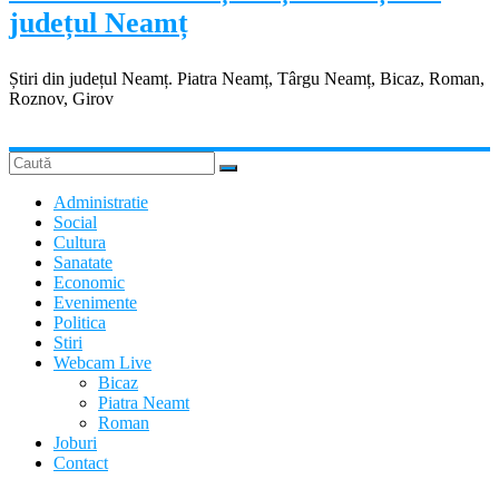
județul Neamț
Știri din județul Neamț. Piatra Neamț, Târgu Neamț, Bicaz, Roman,
Roznov, Girov
Administratie
Social
Cultura
Sanatate
Economic
Evenimente
Politica
Stiri
Webcam Live
Bicaz
Piatra Neamt
Roman
Joburi
Contact