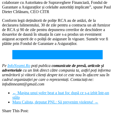
colaborare cu Autoritatea de Supraveghere Financiară, Fondul de
Garantare a Asiguraților și celelalte autorități implicate”, spune Paul
Dieter Cîrlănaru, CEO CITR
Conform legii deținătorii de polițe RCA au de astăzi, de la
declararea falimentului, 30 de zile pentru a contracta un alt furnizor
de RCA și 90 de zile pentru depunerea cererilor de deschidere a
dosarelor de daună în situația în care s-a produs un eveniment
asigurat acoperit de o poliță de asigurare în vigoare. Sumele vor fi
plătite prin Fondul de Garantare a Asiguraților.
Șofer fără RCA implicat într-un accident în Piatra
Neamț
Pe
InfoNeamt.Ro
poți publica
comunicate de presă, articole și
advertoriale
cu un link direct către compania ta, astfel poți informa
urmăritorii și viitorii clienți despre tot ce este nou în afacere sau în
cadrul organizației pe care o reprezentați. Contactați-ne:
infodinneamt@gmail.com
←
Mașina unui șofer beat a luat foc după ce s-a izbit într-un
stâlp
Mara Calista, deputat PNL: Să prevenim violența!
→
Share This Post: