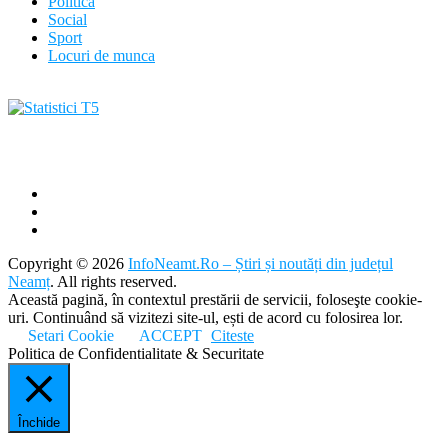
Politica
Social
Sport
Locuri de munca
Copyright © 2026
InfoNeamt.Ro – Știri și noutăți din județul
Neamț
. All rights reserved.
Această pagină, în contextul prestării de servicii, foloseşte cookie-
uri. Continuând să vizitezi site-ul, ești de acord cu folosirea lor.
Setari Cookie
ACCEPT
Citeste
Politica de Confidentialitate & Securitate
Închide