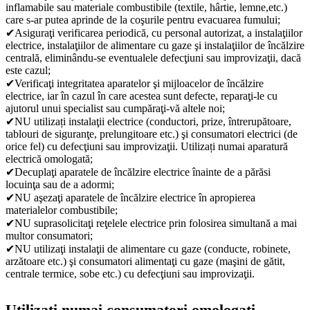
inflamabile sau materiale combustibile (textile, hârtie, lemne,etc.)
care s-ar putea aprinde de la coşurile pentru evacuarea fumului;
✔Asiguraţi verificarea periodică, cu personal autorizat, a instalaţiilor
electrice, instalaţiilor de alimentare cu gaze şi instalaţiilor de încălzire
centrală, eliminându-se eventualele defecţiuni sau improvizaţii, dacă
este cazul;
✔Verificaţi integritatea aparatelor şi mijloacelor de încălzire
electrice, iar în cazul în care acestea sunt defecte, reparaţi-le cu
ajutorul unui specialist sau cumpăraţi-vă altele noi;
✔NU utilizați instalaţii electrice (conductori, prize, întrerupătoare,
tablouri de siguranţe, prelungitoare etc.) şi consumatori electrici (de
orice fel) cu defecţiuni sau improvizaţii. Utilizați numai aparatură
electrică omologată;
✔Decuplaţi aparatele de încălzire electrice înainte de a părăsi
locuinţa sau de a adormi;
✔NU aşezaţi aparatele de încălzire electrice în apropierea
materialelor combustibile;
✔NU suprasolicitaţi reţelele electrice prin folosirea simultană a mai
multor consumatori;
✔NU utilizaţi instalaţii de alimentare cu gaze (conducte, robinete,
arzătoare etc.) şi consumatori alimentaţi cu gaze (maşini de gătit,
centrale termice, sobe etc.) cu defecţiuni sau improvizaţii.
Utilizaţi numai consumatori omologaţi.