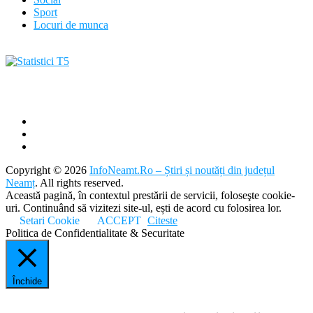
Sport
Locuri de munca
Copyright © 2026
InfoNeamt.Ro – Știri și noutăți din județul
Neamț
. All rights reserved.
Această pagină, în contextul prestării de servicii, foloseşte cookie-
uri. Continuând să vizitezi site-ul, ești de acord cu folosirea lor.
Setari Cookie
ACCEPT
Citeste
Politica de Confidentialitate & Securitate
Închide