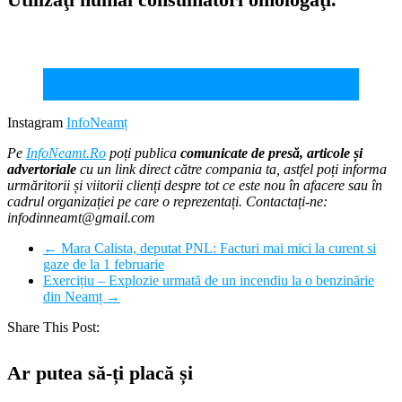
Caz tragic. Un bărbat a rămas fără locuință din cauza
unui incendiu
Instagram
InfoNeamț
Pe
InfoNeamt.Ro
poți publica
comunicate de presă, articole și
advertoriale
cu un link direct către compania ta, astfel poți informa
urmăritorii și viitorii clienți despre tot ce este nou în afacere sau în
cadrul organizației pe care o reprezentați. Contactați-ne:
infodinneamt@gmail.com
←
Mara Calista, deputat PNL: Facturi mai mici la curent si
gaze de la 1 februarie
Exercițiu – Explozie urmată de un incendiu la o benzinărie
din Neamț
→
Share This Post:
Ar putea să-ți placă și