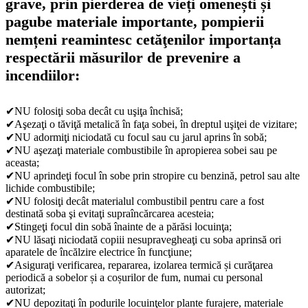
grave, prin pierderea de vieți omenești și
pagube materiale importante, pompierii
nemțeni reamintesc cetăţenilor importanța
respectării măsurilor de prevenire a
incendiilor:
✔NU folosiţi soba decât cu uşiţa închisă;
✔Aşezaţi o tăviţă metalică în faţa sobei, în dreptul uşiţei de vizitare;
✔NU adormiţi niciodată cu focul sau cu jarul aprins în sobă;
✔NU aşezaţi materiale combustibile în apropierea sobei sau pe
aceasta;
✔NU aprindeţi focul în sobe prin stropire cu benzină, petrol sau alte
lichide combustibile;
✔NU folosiţi decât materialul combustibil pentru care a fost
destinată soba şi evitaţi supraîncărcarea acesteia;
✔Stingeţi focul din sobă înainte de a părăsi locuinţa;
✔NU lăsaţi niciodată copiii nesupravegheaţi cu soba aprinsă ori
aparatele de încălzire electrice în funcţiune;
✔Asiguraţi verificarea, repararea, izolarea termică și curăţarea
periodică a sobelor și a coșurilor de fum, numai cu personal
autorizat;
✔NU depozitaţi în podurile locuinţelor plante furajere, materiale