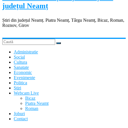
județul Neamț
Știri din județul Neamț. Piatra Neamț, Târgu Neamț, Bicaz, Roman,
Roznov, Girov
Administratie
Social
Cultura
Sanatate
Economic
Evenimente
Politica
Stiri
Webcam Live
Bicaz
Piatra Neamt
Roman
Joburi
Contact