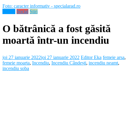
Foto: caracter informativ - specialarad.ro
Neamt
Social
Stiri
O bătrânică a fost găsită
moartă într-un incendiu
joi 27 ianuarie 2022
joi 27 ianuarie 2022
Editor Eka
femeie arsa
,
femeie moarta
,
Incendiu
,
Incendiu Cândești
,
incendiu neamt
,
incendiu soba