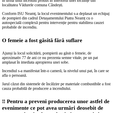
în urma unui incendiu produs în interiorul unei locuințe din
localitatea Vădurele comuna Cândești.
Conform ISU Neamț, la locul evenimentului s-a deplasat un echipaj
de pompieri din cadrul Detașamentului Piatra Neamț cu o
autospecială complexă pentru intervenție pentru stabilirea cauzei
probabile de incendiu.
O femeie a fost găsită fără suflare
Ajunși la locul solicitării, pompierii au găsit o femeie, de
aproximativ 77 de ani ce nu prezenta semne vitale, pe un pat
amplasat în imediata apropierea unei sobe.
Incendiul s-a manifestat într-o cameră, la nivelul unui pat, în care se
afla o persoană.
Jarul căzut din sistemele de încălzire pe materiale combustibile a fost
cauza probabilă de producere a incendiului.
‼️ Pentru a preveni producerea unor astfel de
evenimente ce pot avea urmări deosebit de