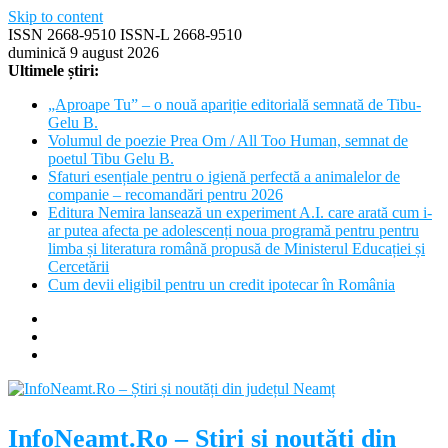
Skip to content
ISSN 2668-9510 ISSN-L 2668-9510
duminică 9 august 2026
Ultimele știri:
„Aproape Tu” – o nouă apariție editorială semnată de Tibu-
Gelu B.
Volumul de poezie Prea Om / All Too Human, semnat de
poetul Tibu Gelu B.
Sfaturi esențiale pentru o igienă perfectă a animalelor de
companie – recomandări pentru 2026
Editura Nemira lansează un experiment A.I. care arată cum i-
ar putea afecta pe adolescenți noua programă pentru pentru
limba și literatura română propusă de Ministerul Educației și
Cercetării
Cum devii eligibil pentru un credit ipotecar în România
InfoNeamt.Ro – Știri și noutăți din