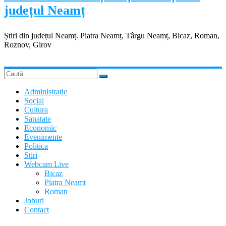
județul Neamț
Știri din județul Neamț. Piatra Neamț, Târgu Neamț, Bicaz, Roman,
Roznov, Girov
Administratie
Social
Cultura
Sanatate
Economic
Evenimente
Politica
Stiri
Webcam Live
Bicaz
Piatra Neamt
Roman
Joburi
Contact