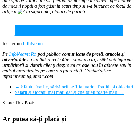
un copil de 4 ani care s-a pierdut de părinți cu câteva clipe înainte
de miezul nopții a fost găsit în scurt timp și s-a bucurat de focul de
artificii
în siguranță, alături de părinți.
Tarabă plină cu artificii și petarde confiscată de
jandarmi
Instagram
InfoNeamț
Pe
InfoNeamt.Ro
poți publica
comunicate de presă, articole și
advertoriale
cu un link direct către compania ta, astfel poți informa
urmăritorii și viitorii clienți despre tot ce este nou în afacere sau în
cadrul organizației pe care o reprezentați. Contactați-ne:
infodinneamt@gmail.com
←
Sfântul Vasile, sărbătorit pe 1 ianuarie. Tradiții și obiceiuri
Salarii și alocații mai mari dar și cheltuieli foarte mari
→
Share This Post:
Ar putea să-ți placă și