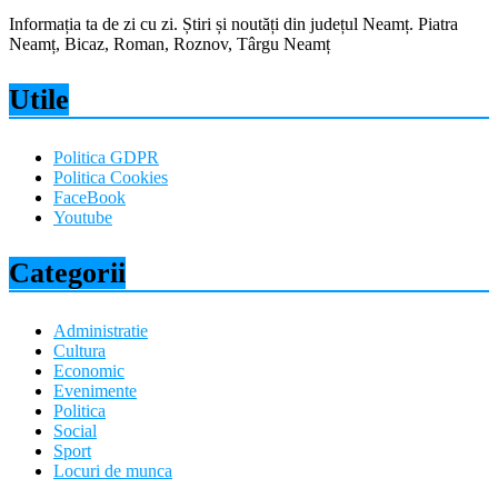
Informația ta de zi cu zi. Știri și noutăți din județul Neamț. Piatra
Neamț, Bicaz, Roman, Roznov, Târgu Neamț
Utile
Politica GDPR
Politica Cookies
FaceBook
Youtube
Categorii
Administratie
Cultura
Economic
Evenimente
Politica
Social
Sport
Locuri de munca