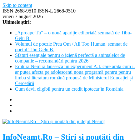
Skip to content
ISSN 2668-9510 ISSN-L 2668-9510
vineri 7 august 2026
Ultimele știri:
„Aproape Tu” – o nouă apariție editorială semnată de Tibu-
Gelu B.
Volumul de poezie Prea Om / All Too Human, semnat de
poetul Tibu Gelu B.
Sfaturi esențiale pentru o igienă perfectă a animalelor de
companie – recomandări pentru 2026
Editura Nemira lansează un experiment A.I. care arată cum i-
ar putea afecta pe adolescenți noua programă pentru pentru
limba și literatura română propusă de Ministerul Educației și
Cercetării
Cum devii eligibil pentru un credit ipotecar în România
InfoNeamt.Ro – Știri și noutăți din