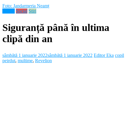
Foto: Jandarmeria Neamț
Neamt
Social
Stiri
Siguranță până în ultima
clipă din an
sâmbătă 1 ianuarie 2022
sâmbătă 1 ianuarie 2022
Editor Eka
copil
peirdut
,
multime
,
Revelion