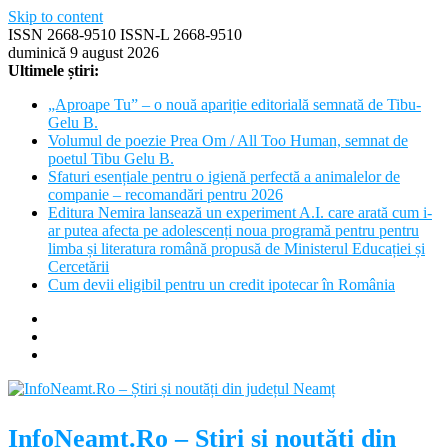
Skip to content
ISSN 2668-9510 ISSN-L 2668-9510
duminică 9 august 2026
Ultimele știri:
„Aproape Tu” – o nouă apariție editorială semnată de Tibu-
Gelu B.
Volumul de poezie Prea Om / All Too Human, semnat de
poetul Tibu Gelu B.
Sfaturi esențiale pentru o igienă perfectă a animalelor de
companie – recomandări pentru 2026
Editura Nemira lansează un experiment A.I. care arată cum i-
ar putea afecta pe adolescenți noua programă pentru pentru
limba și literatura română propusă de Ministerul Educației și
Cercetării
Cum devii eligibil pentru un credit ipotecar în România
InfoNeamt.Ro – Știri și noutăți din