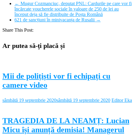
←
Mugur Cozmanciuc, deputat PNL: Cardurile pe care vor fi
încărcate voucherele sociale în valoare de 250 de lei au
început deja să fie distribuite de Poșta Română
621 de sancțiuni în minivacanța de Rusalii
→
Share This Post:
Ar putea să-ți placă și
Mii de polițiști vor fi echipați cu
camere video
sâmbătă 19 septembrie 2020
sâmbătă 19 septembrie 2020
Editor Eka
TRAGEDIA DE LA NEAMȚ: Lucian
Micu își anunță demisia! Managerul