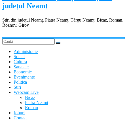
județul Neamț
Știri din județul Neamț. Piatra Neamț, Târgu Neamț, Bicaz, Roman,
Roznov, Girov
Administratie
Social
Cultura
Sanatate
Economic
Evenimente
Politica
Stiri
Webcam Live
Bicaz
Piatra Neamt
Roman
Joburi
Contact