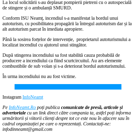
La locul solicitării s-au deplasat pompierii pietreni cu o autospecială
de stingere și o ambulanță SMURD.
Conform ISU Neamț, incendiul s-a manifestat la bordul unui
autoturism, cu posibilitatea propagării la întregul autoturism dar și la
alt autoturism parcat în imediata apropiere.
Până la sosirea forțelor de intervenție, proprietarul autoturismului a
localizat incendiul cu ajutorul unui stingător.
După stingerea incendiului sa fost stabilită cauza probabilă de
producere a incendiului ca fiind scurtcircuitul. Au ars elemente
combustibile de sub volan și s-a deteriorat bordul autoturismului.
În urma incendiului nu au fost victime.
Autoturism distrus complet într-un incendiu
Instagram
InfoNeamț
Pe
InfoNeamt.Ro
poți publica
comunicate de presă, articole și
advertoriale
cu un link direct către compania ta, astfel poți informa
urmăritorii și viitorii clienți despre tot ce este nou în afacere sau în
cadrul organizației pe care o reprezentați. Contactați-ne:
infodinneamt@gmail.com