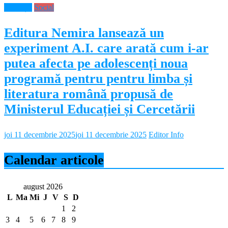
Educație
Social
Editura Nemira lansează un
experiment A.I. care arată cum i-ar
putea afecta pe adolescenți noua
programă pentru pentru limba și
literatura română propusă de
Ministerul Educației și Cercetării
joi 11 decembrie 2025
joi 11 decembrie 2025
Editor Info
Calendar articole
august 2026
L
Ma
Mi
J
V
S
D
1
2
3
4
5
6
7
8
9