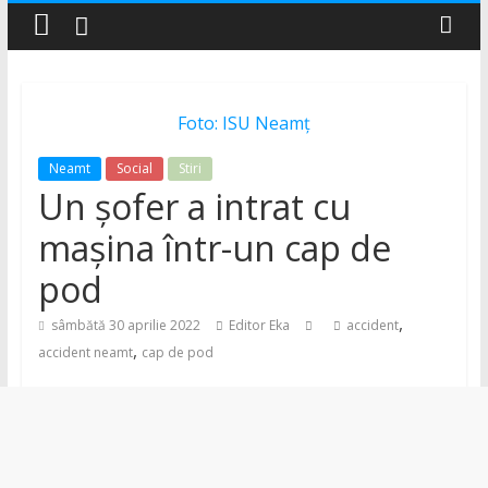
–
Știri
Foto: ISU Neamț
și
Neamt
Social
Stiri
Un șofer a intrat cu
noutăți
mașina într-un cap de
din
pod
,
județul
sâmbătă 30 aprilie 2022
Editor Eka
accident
,
accident neamt
cap de pod
Neamț
Știri
din