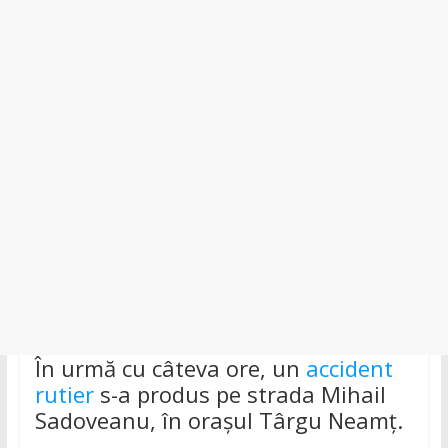
județul
Neamț.
Piatra
Neamț,
Târgu
Neamț,
Bicaz,
Roman,
Roznov,
Girov
În urmă cu câteva ore, un
accident
rutier
s-a produs pe strada Mihail
Sadoveanu, în orașul Târgu Neamț.