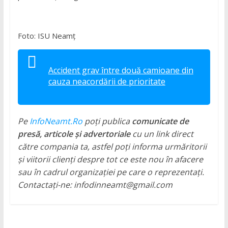
Foto: ISU Neamț
Accident grav între două camioane din
cauza neacordării de prioritate
Pe
InfoNeamt.Ro
poți publica
comunicate de
presă, articole și advertoriale
cu un link direct
către compania ta, astfel poți informa urmăritorii
și viitorii clienți despre tot ce este nou în afacere
sau în cadrul organizației pe care o reprezentați.
Contactați-ne: infodinneamt@gmail.com