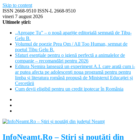
Skip to content
ISSN 2668-9510 ISSN-L 2668-9510
vineri 7 august 2026
Ultimele știri:
„Aproape Tu” – o nouă apariție editorială semnată de Tibu-
Gelu B.
Volumul de poezie Prea Om / All Too Human, semnat de
poetul Tibu Gelu B.
Sfaturi esențiale pentru o igienă perfectă a animalelor de
companie – recomandări pentru 2026
Editura Nemira lansează un experiment A.I. care arată cum i-
ar putea afecta pe adolescenți noua programă pentru pentru
limba și literatura română propusă de Ministerul Educației și
Cercetării
Cum devii eligibil pentru un credit ipotecar în România
InfoNeamt.Ro – Știri și noutăți din