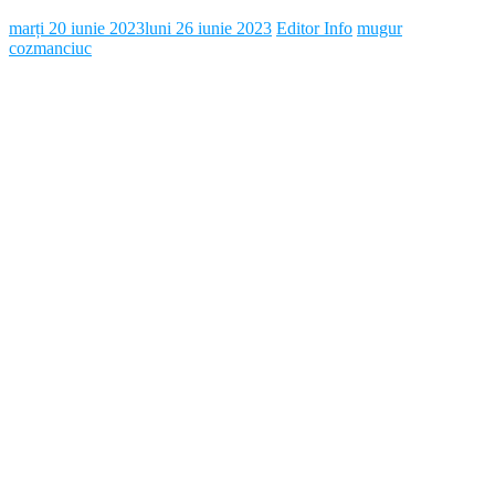
marți 20 iunie 2023
luni 26 iunie 2023
Editor Info
mugur
cozmanciuc