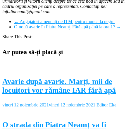
urmăritorii și viitorii clienți despre tot ce este nou în afacere sau în
cadrul organizației pe care o reprezentați. Contactați-ne:
infodinneamt@gmail.com
←
Angajatori amendați de ITM pentru munca la negru
O nouă avarie în Piatra Neamț. Fără apă până la ora 17
→
Share This Post:
Ar putea să-ți placă și
Avarie după avarie. Marți, mii de
locuitori vor rămâne IAR fără apă
vineri 12 noiembrie 2021
vineri 12 noiembrie 2021
Editor Eka
O strada din Piatra Neamț va fi