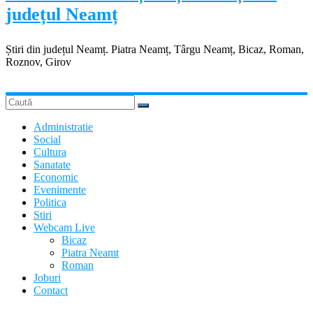
județul Neamț
Știri din județul Neamț. Piatra Neamț, Târgu Neamț, Bicaz, Roman,
Roznov, Girov
Administratie
Social
Cultura
Sanatate
Economic
Evenimente
Politica
Stiri
Webcam Live
Bicaz
Piatra Neamt
Roman
Joburi
Contact