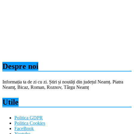
Despre noi
Informația ta de zi cu zi. Știri și noutăți din județul Neamț. Piatra
Neamț, Bicaz, Roman, Roznov, Târgu Neamț
Utile
Politica GDPR
Politica Cookies
FaceBook
Youtube