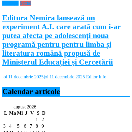
Educație
Social
Editura Nemira lansează un
experiment A.I. care arată cum i-ar
putea afecta pe adolescenți noua
programă pentru pentru limba și
literatura română propusă de
Ministerul Educației și Cercetării
joi 11 decembrie 2025
joi 11 decembrie 2025
Editor Info
Calendar articole
august 2026
L
Ma
Mi
J
V
S
D
1
2
3
4
5
6
7
8
9