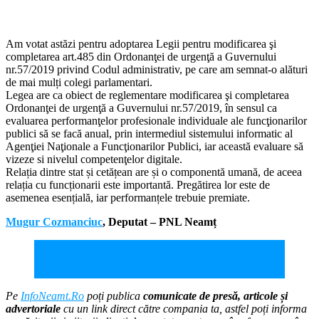
Am votat astăzi pentru adoptarea Legii pentru modificarea şi
completarea art.485 din Ordonanţei de urgenţă a Guvernului
nr.57/2019 privind Codul administrativ, pe care am semnat-o alături
de mai mulți colegi parlamentari.
Legea are ca obiect de reglementare modificarea şi completarea
Ordonanţei de urgenţă a Guvernului nr.57/2019, în sensul ca
evaluarea performanţelor profesionale individuale ale funcţionarilor
publici să se facă anual, prin intermediul sistemului informatic al
Agenţiei Naţionale a Funcţionarilor Publici, iar această evaluare să
vizeze si nivelul competenţelor digitale.
Relația dintre stat și cetățean are și o componentă umană, de aceea
relația cu funcționarii este importantă. Pregătirea lor este de
asemenea esențială, iar performanțele trebuie premiate.
Mugur Cozmanciuc
, Deputat – PNL Neamț
Mugur Cozmanciuc, deputat PNL Neamț:
Debirocratizăm, digitalizăm și simplificăm relația cu
statul!
Pe
InfoNeamt.Ro
poți publica
comunicate de presă, articole și
advertoriale
cu un link direct către compania ta, astfel poți informa