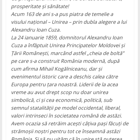
prosperitate și sănătate!
Acum 163 de ani s-a pus piatra de temelie a
visului național – Unirea – prin dubla alegere a lui
Alexandru Ioan Cuza.
La 24 ianuarie 1859, domnitorul Alexandru Ioan
Cuza a înfăptuit Unirea Principatelor Moldovei şi
Ţării Româneşti, marcând astfel „cheia de boltă”
pe care s-a construit România modernă, după
cum afirma Mihail Kogălniceanu, dar și
evenimentul istoric care a deschis calea către
Europa pentru țara noastră. Liderii de la acea
vreme au avut drept scop nu doar unirea
simbolică, ci și cea economică, politică, sub
semnul statalității pe model occidental, liberal,
valori intrinseci în societatea română de astăzi.
Avem ocazia să retrăim acești câțiva pași făcuți de
strămoșii noștri pentru tot ce înseamnă astăzi
România. Și să nu uităm că în unire stă puterea