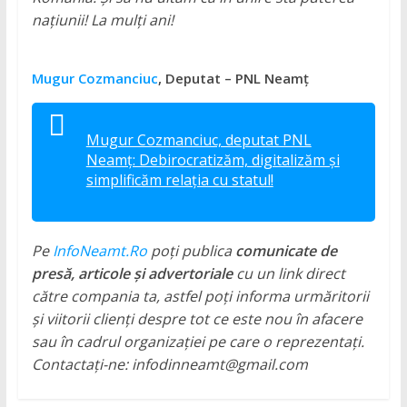
națiunii! La mulți ani!
Mugur Cozmanciuc
, Deputat – PNL Neamț
Mugur Cozmanciuc, deputat PNL
Neamț: Debirocratizăm, digitalizăm și
simplificăm relația cu statul!
Pe
InfoNeamt.Ro
poți publica
comunicate de
presă, articole și advertoriale
cu un link direct
către compania ta, astfel poți informa urmăritorii
și viitorii clienți despre tot ce este nou în afacere
sau în cadrul organizației pe care o reprezentați.
Contactați-ne: infodinneamt@gmail.com