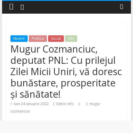
–
Știri
Neamt
Politica
Social
Stiri
și
Mugur Cozmanciuc,
noutăți
deputat PNL: Cu prilejul
Zilei Micii Uniri, vă doresc
din
bunăstare, prosperitate
județul
și sănătate!
luni 24 ianuarie 2022
Editor Info
mugur
Neamț
cozmanciuc
Știri
din