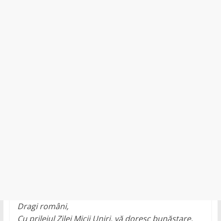
județul
Neamț.
Piatra
Neamț,
Târgu
Neamț,
Bicaz,
Roman,
Roznov,
Girov
Dragi români,
Cu prilejul Zilei Micii Uniri, vă doresc bunăstare,