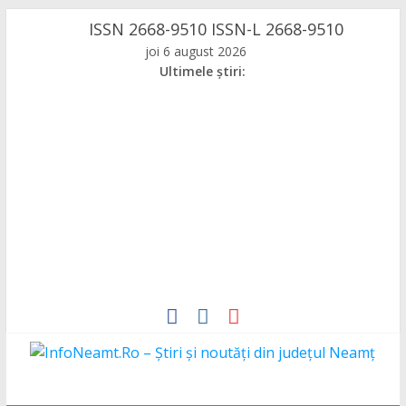
Skip
ISSN 2668-9510 ISSN-L 2668-9510
to
joi 6 august 2026
content
Ultimele știri:
InfoNeamt.Ro