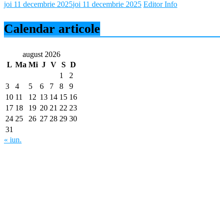
joi 11 decembrie 2025
joi 11 decembrie 2025
Editor Info
Calendar articole
august 2026
L
Ma
Mi
J
V
S
D
1
2
3
4
5
6
7
8
9
10
11
12
13
14
15
16
17
18
19
20
21
22
23
24
25
26
27
28
29
30
31
« iun.