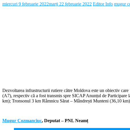
miercuri 9 februarie 2022
marți 22 februarie 2022
Editor Info
mugur c
Dezvoltarea infrastructurii rutiere către Moldova este un obiectiv care 
(A7), respectiv că a fost transmis spre SICAP Anunțul de Participare 
km); Tronsonul 3 km Râmnicu Sărat – Mândrești Munteni (36,10 km). S
Mugur Cozmanciuc
, Deputat – PNL Neamț