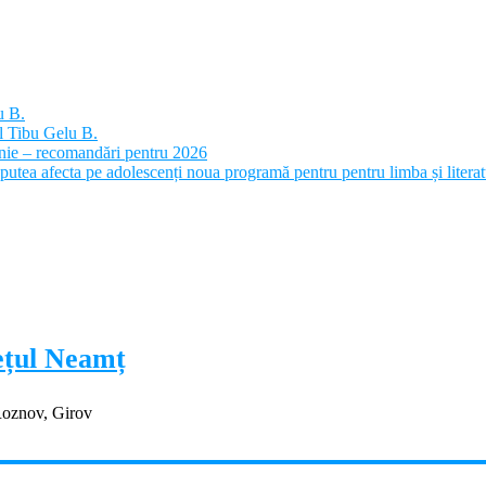
u B.
l Tibu Gelu B.
panie – recomandări pentru 2026
putea afecta pe adolescenți noua programă pentru pentru limba și litera
dețul Neamț
Roznov, Girov