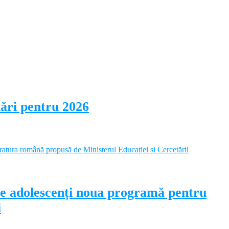
dări pentru 2026
pe adolescenți noua programă pentru
i