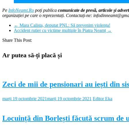
Mugur Cozmanciuc, deputat PNL Neamț: Debirocratizăm, digitali
Pe
InfoNeamt.Ro
poți publica
comunicate de presă, articole și advert
organizației pe care o reprezentați. Contactați-ne: infodinneamt@gm
←
Mara Calista, deputat PNL: Să prevenim violența!
Accident rutier cu victime multiple în Piatra Neamț
→
Share This Post:
Ar putea să-ți placă și
Zeci de mii de pensionari au iești din s
marți 19 octombrie 2021
marți 19 octombrie 2021
Editor Eka
Locuință din Borlești făcută scrum de 