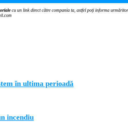
zăm și simplificăm relația cu statul!
oriale
cu un link direct către compania ta, astfel poți informa urmăritorii
ail.com
istem în ultima perioadă
un incendiu