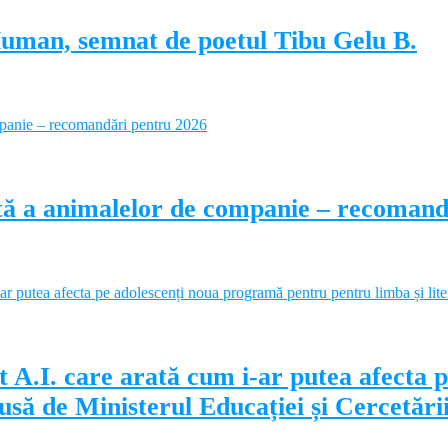
Human, semnat de poetul Tibu Gelu B.
ectă a animalelor de companie – recoman
 A.I. care arată cum i-ar putea afecta 
să de Ministerul Educației și Cercetări