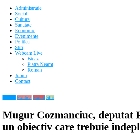
Administratie
Social
Cultura
Sanatate
Economic
Evenimente
Politica
Stiri
Webcam Live
Bicaz
Piatra Neamt
Roman
Joburi
Contact
Neamt
Politica
Social
Stiri
Mugur Cozmanciuc, deputat PN
un obiectiv care trebuie îndepli