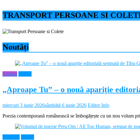
TRANSPORT PERSOANE SI COLET
Noutăți
Cultura
Neamt
„Aproape Tu” – o nouă apariție editor
miercuri 3 iunie 2026
sâmbătă 6 iunie 2026
Editor Info
Poezia contemporană românească se îmbogățește cu un nou volum prin 
Educație
Neamt