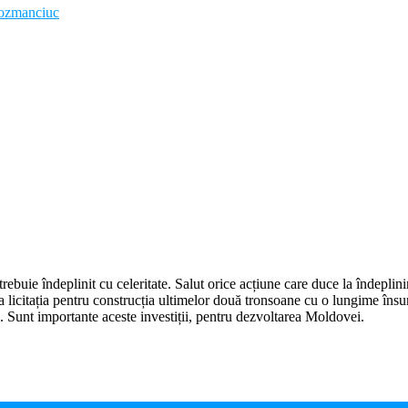
ozmanciuc
trebuie îndeplinit cu celeritate. Salut orice acțiune care duce la îndepli
la licitația pentru construcția ultimelor două tronsoane cu o lungime 
unt importante aceste investiții, pentru dezvoltarea Moldovei.