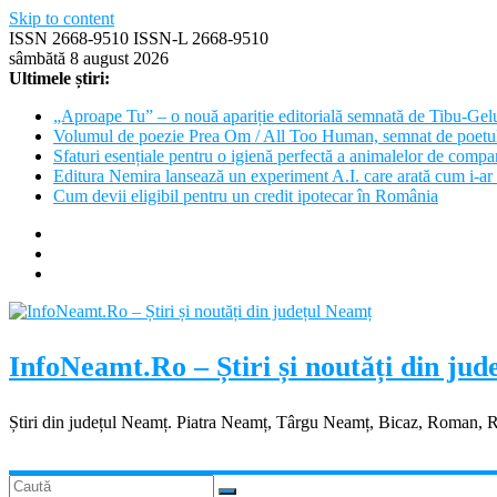
Skip to content
ISSN 2668-9510 ISSN-L 2668-9510
sâmbătă 8 august 2026
Ultimele știri:
„Aproape Tu” – o nouă apariție editorială semnată de Tibu-Gel
Volumul de poezie Prea Om / All Too Human, semnat de poetu
Sfaturi esențiale pentru o igienă perfectă a animalelor de com
Editura Nemira lansează un experiment A.I. care arată cum i-ar 
Cum devii eligibil pentru un credit ipotecar în România
InfoNeamt.Ro – Știri și noutăți din ju
Știri din județul Neamț. Piatra Neamț, Târgu Neamț, Bicaz, Roman, 