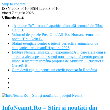
Skip to content
ISSN 2668-9510 ISSN-L 2668-9510
vineri 7 august 2026
Ultimele știri:
„Aproape Tu” – o nouă apariție editorială semnată de Tibu-
Gelu B.
Volumul de poezie Prea Om / All Too Human, semnat de
poetul Tibu Gelu B.
Sfaturi esențiale pentru o igienă perfectă a animalelor de
companie – recomandări pentru 2026
Editura Nemira lansează un experiment A.I. care arată cum i-
ar putea afecta pe adolescenți noua programă pentru pentru
limba și literatura română propusă de Ministerul Educației și
Cercetării
Cum devii eligibil pentru un credit ipotecar în România
InfoNeamt.Ro – Știri și noutăți din