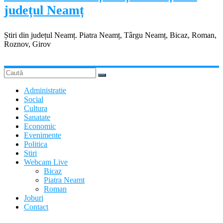
județul Neamț
Știri din județul Neamț. Piatra Neamț, Târgu Neamț, Bicaz, Roman,
Roznov, Girov
Administratie
Social
Cultura
Sanatate
Economic
Evenimente
Politica
Stiri
Webcam Live
Bicaz
Piatra Neamt
Roman
Joburi
Contact