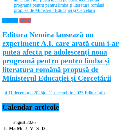
Educație
Social
Editura Nemira lansează un
experiment A.I. care arată cum i-ar
putea afecta pe adolescenți noua
programă pentru pentru limba și
literatura română propusă de
Ministerul Educației și Cercetării
joi 11 decembrie 2025
joi 11 decembrie 2025
Editor Info
Calendar articole
august 2026
L
Ma
Mi
J
V
S
D