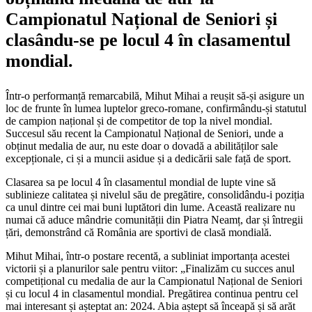
Campionatul Național de Seniori și
clasându-se pe locul 4 în clasamentul
mondial.
Într-o performanță remarcabilă, Mihut Mihai a reușit să-și asigure un
loc de frunte în lumea luptelor greco-romane, confirmându-și statutul
de campion național și de competitor de top la nivel mondial.
Succesul său recent la Campionatul Național de Seniori, unde a
obținut medalia de aur, nu este doar o dovadă a abilităților sale
excepționale, ci și a muncii asidue și a dedicării sale față de sport.
Clasarea sa pe locul 4 în clasamentul mondial de lupte vine să
sublinieze calitatea și nivelul său de pregătire, consolidându-i poziția
ca unul dintre cei mai buni luptători din lume. Această realizare nu
numai că aduce mândrie comunității din Piatra Neamț, dar și întregii
țări, demonstrând că România are sportivi de clasă mondială.
Mihut Mihai, într-o postare recentă, a subliniat importanța acestei
victorii și a planurilor sale pentru viitor: „Finalizăm cu succes anul
competițional cu medalia de aur la Campionatul Național de Seniori
și cu locul 4 in clasamentul mondial. Pregătirea continua pentru cel
mai interesant și așteptat an: 2024. Abia aștept să înceapă și să arăt