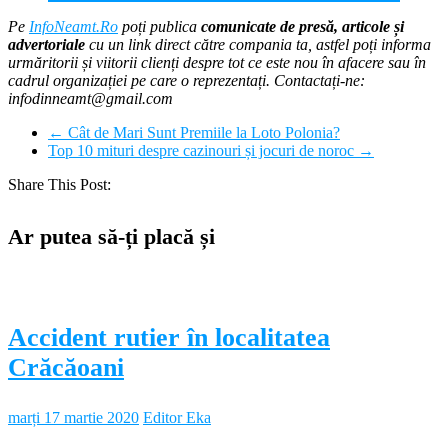
Pe
InfoNeamt.Ro
poți publica
comunicate de presă, articole și
advertoriale
cu un link direct către compania ta, astfel poți informa
urmăritorii și viitorii clienți despre tot ce este nou în afacere sau în
cadrul organizației pe care o reprezentați. Contactați-ne:
infodinneamt@gmail.com
←
Cât de Mari Sunt Premiile la Loto Polonia?
Top 10 mituri despre cazinouri și jocuri de noroc
→
Share This Post:
Ar putea să-ți placă și
Accident rutier în localitatea
Crăcăoani
marți 17 martie 2020
Editor Eka