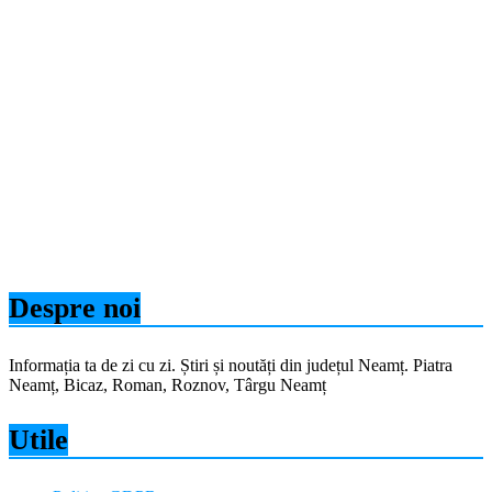
Despre noi
Informația ta de zi cu zi. Știri și noutăți din județul Neamț. Piatra
Neamț, Bicaz, Roman, Roznov, Târgu Neamț
Utile