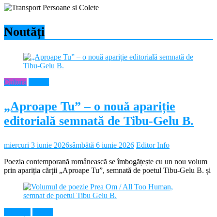
Noutăți
Cultura
Neamt
„Aproape Tu” – o nouă apariție
editorială semnată de Tibu-Gelu B.
miercuri 3 iunie 2026
sâmbătă 6 iunie 2026
Editor Info
Poezia contemporană românească se îmbogățește cu un nou volum
prin apariția cărții „Aproape Tu”, semnată de poetul Tibu-Gelu B. și
Educație
Neamt