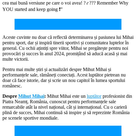
cea mai bună versiune pe care o voi avea! ?‍♂️??? Remember Why
YOU started and keep going ❗️”
Mihuț Mihai, pe locul 5 la Campionatul European de
Seniori de lupte greco-romane
Aceste cuvinte nu doar că reflectă determinarea și pasiunea lui Mihai
pentru sport, dar și inspiră tinerii sportivi și comunitatea luptelor în
general. Cu ochii ațintiți spre viitor, Mihai se pregătește pentru noi
provocări și succes în anul 2024, promițând să aducă acasă și mai
multe victorii.
Pentru mai multe știri și actualizări despre Mihut Mihai și
performanțele sale, rămâneți conectați. Acest luptător pietrean nu
doar că face istorie, dar și scrie un nou capitol în lumea sportului
românesc.
Despre
Mihut Mihai
:
Mihut Mihai este un
luptător
profesionist din
Piatra Neamț, România, cunoscut pentru performanțele sale
remarcabile atât la nivel național, cât și internațional. Cu o carieră
plină de succes, Mihai continuă să inspire și să reprezinte România
pe scenele sportive mondiale.
Campionul european Mihuț Mihai va lupta pentru SV
Germania 04 Weingarten