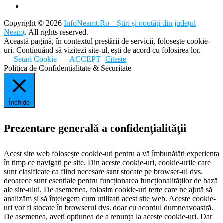
Copyright © 2026
InfoNeamt.Ro – Știri și noutăți din județul
Neamț
. All rights reserved.
Această pagină, în contextul prestării de servicii, foloseşte cookie-
uri. Continuând să vizitezi site-ul, ești de acord cu folosirea lor.
Setari Cookie
ACCEPT
Citeste
Politica de Confidentialitate & Securitate
Închide
Prezentare generală a confidențialității
Acest site web folosește cookie-uri pentru a vă îmbunătăți experiența
în timp ce navigați pe site. Din aceste cookie-uri, cookie-urile care
sunt clasificate ca fiind necesare sunt stocate pe browser-ul dvs.
deoarece sunt esențiale pentru funcționarea funcționalităților de bază
ale site-ului. De asemenea, folosim cookie-uri terțe care ne ajută să
analizăm și să înțelegem cum utilizați acest site web. Aceste cookie-
uri vor fi stocate în browserul dvs. doar cu acordul dumneavoastră.
De asemenea, aveți opțiunea de a renunța la aceste cookie-uri. Dar