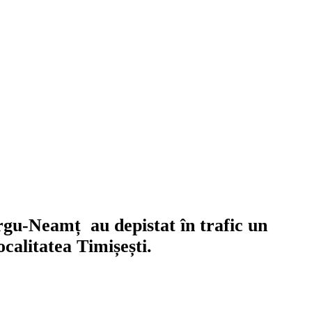
 Târgu-Neamț au depistat în trafic un
ocalitatea Timișești.