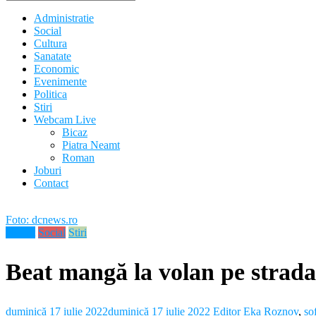
Administratie
Social
Cultura
Sanatate
Economic
Evenimente
Politica
Stiri
Webcam Live
Bicaz
Piatra Neamt
Roman
Joburi
Contact
Foto: dcnews.ro
Neamt
Social
Stiri
Beat mangă la volan pe strada
duminică 17 iulie 2022
duminică 17 iulie 2022
Editor Eka
Roznov
,
șo