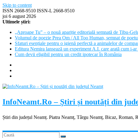
Skip to content
ISSN 2668-9510 ISSN-L 2668-9510
joi 6 august 2026
Ultimele știri:
„Aproape Tu” – o nouă apariție editorială semnată de Tibu-Gel
Volumul de poezie Prea Om / All Too Human, semnat de poetu
Sfaturi esențiale pentru o igienă perfectă a animalelor de com
Editura Nemira lansează un experiment A.I. care arată cum i-ar 
Cum devii eligibil pentru un credit ipotecar în România
InfoNeamt.Ro – Știri și noutăți din ju
Știri din județul Neamț. Piatra Neamț, Târgu Neamț, Bicaz, Roman, 