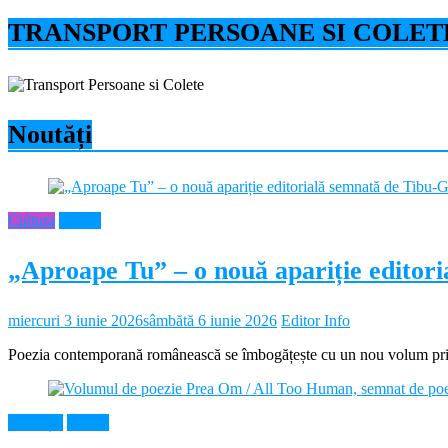
TRANSPORT PERSOANE SI COLET
Noutăți
Cultura
Neamt
„Aproape Tu” – o nouă apariție editor
miercuri 3 iunie 2026
sâmbătă 6 iunie 2026
Editor Info
Poezia contemporană românească se îmbogățește cu un nou volum prin 
Educație
Neamt