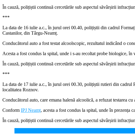
În cauză, polițiștii continuă cercetările sub aspectul săvârșirii infracț
***
La data de 16 iulie a.c., în jurul orei 00.40, polițiștii din cadrul Fo
Castanilor, din Târgu-Neamț.
Conducătorul auto a fost testat alcoolscopic, rezultatul indicând o conc
Acesta a fost condus la spital, unde i s-au recoltat probe biologice, în v
În cauză, polițiștii continuă cercetările sub aspectul săvârșirii infracț
***
La data de 17 iulie a.c., în jurul orei 00.30, polițiștii rutieri din cadr
localitatea Roznov.
Conducătorul auto, care emana halenă alcoolică, a refuzat testarea cu ap
Conform
IPJ Neamț
, acesta a fost condus la spital, unde în prezența c
În cauză, polițiștii continuă cercetările sub aspectul săvârșirii infracți
Un șofer a accidentat un pieton beat pe strada Dărmănești