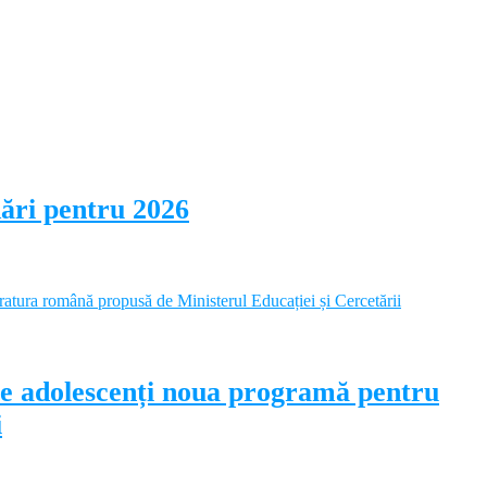
dări pentru 2026
pe adolescenți noua programă pentru
i