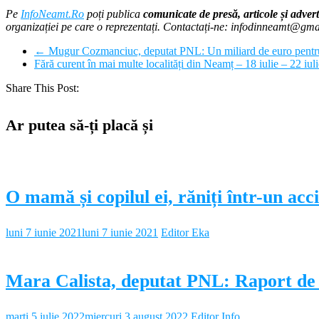
Pe
InfoNeamt.Ro
poți publica
comunicate de presă, articole și advert
organizației pe care o reprezentați. Contactați-ne: infodinneamt@gm
←
Mugur Cozmanciuc, deputat PNL: Un miliard de euro pentru e
Fără curent în mai multe localități din Neamț – 18 iulie – 22 iul
Share This Post:
Ar putea să-ți placă și
O mamă și copilul ei, răniți într-un acc
luni 7 iunie 2021
luni 7 iunie 2021
Editor Eka
Mara Calista, deputat PNL: Raport de a
marți 5 iulie 2022
miercuri 3 august 2022
Editor Info