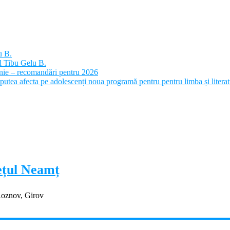
u B.
l Tibu Gelu B.
panie – recomandări pentru 2026
putea afecta pe adolescenți noua programă pentru pentru limba și litera
dețul Neamț
Roznov, Girov