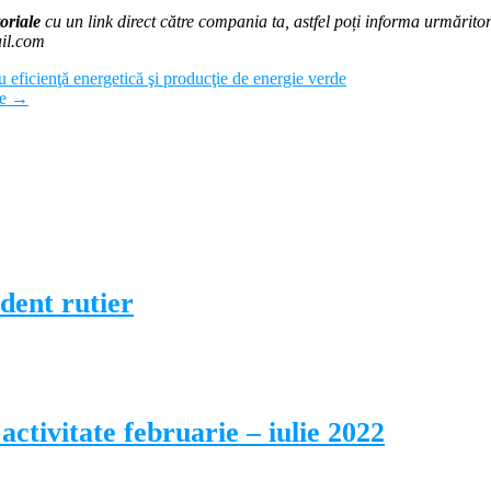
oriale
cu un link direct către compania ta, astfel poți informa urmăritorii
ail.com
ficienţă energetică şi producţie de energie verde
ie
→
ident rutier
ctivitate februarie – iulie 2022