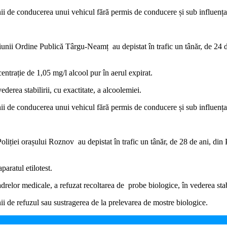
iunii de conducerea unui vehicul fără permis de conducere și sub influența
rmațiunii Ordine Publică Târgu-Neamț au depistat în trafic un tânăr, de 24
entrație de 1,05 mg/l alcool pur în aerul expirat.
ederea stabilirii, cu exactitate, a alcoolemiei.
iunii de conducerea unui vehicul fără permis de conducere și sub influența
ul Poliției orașului Roznov au depistat în trafic un tânăr, de 28 de ani, d
aratul etilotest.
adrelor medicale, a refuzat recoltarea de probe biologice, în vederea stabi
unii de refuzul sau sustragerea de la prelevarea de mostre biologice.