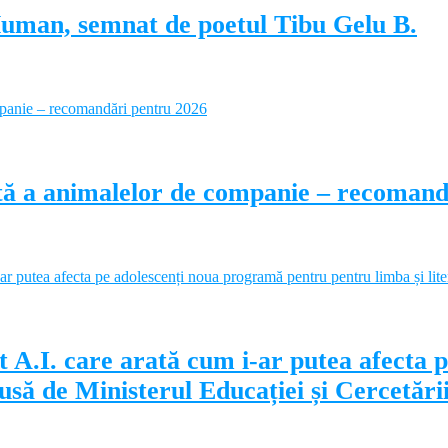
Human, semnat de poetul Tibu Gelu B.
ectă a animalelor de companie – recoman
 A.I. care arată cum i-ar putea afecta 
să de Ministerul Educației și Cercetări