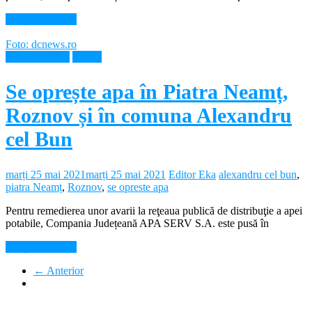
Citește mai mult
Foto: dcnews.ro
Intreruperi apa
Neamt
Se oprește apa în Piatra Neamț,
Roznov și în comuna Alexandru
cel Bun
marți 25 mai 2021
marți 25 mai 2021
Editor Eka
alexandru cel bun
,
piatra Neamț
,
Roznov
,
se opreste apa
Pentru remedierea unor avarii la reţeaua publică de distribuţie a apei
potabile, Compania Județeană APA SERV S.A. este pusă în
Citește mai mult
← Anterior