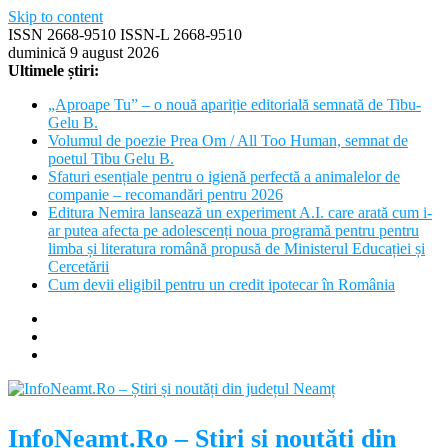
Skip to content
ISSN 2668-9510 ISSN-L 2668-9510
duminică 9 august 2026
Ultimele știri:
„Aproape Tu” – o nouă apariție editorială semnată de Tibu-
Gelu B.
Volumul de poezie Prea Om / All Too Human, semnat de
poetul Tibu Gelu B.
Sfaturi esențiale pentru o igienă perfectă a animalelor de
companie – recomandări pentru 2026
Editura Nemira lansează un experiment A.I. care arată cum i-
ar putea afecta pe adolescenți noua programă pentru pentru
limba și literatura română propusă de Ministerul Educației și
Cercetării
Cum devii eligibil pentru un credit ipotecar în România
InfoNeamt.Ro – Știri și noutăți din