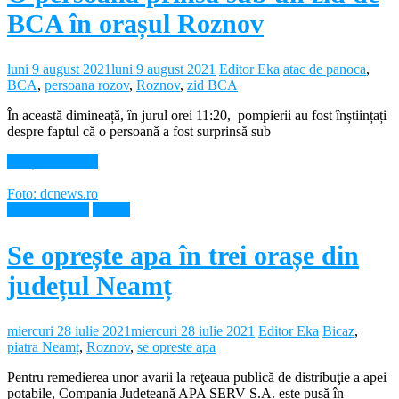
BCA în orașul Roznov
luni 9 august 2021
luni 9 august 2021
Editor Eka
atac de panoca
,
BCA
,
persoana rozov
,
Roznov
,
zid BCA
În această dimineață, în jurul orei 11:20, pompierii au fost înștiințați
despre faptul că o persoană a fost surprinsă sub
Citește mai mult
Foto: dcnews.ro
Intreruperi apa
Neamt
Se oprește apa în trei orașe din
județul Neamț
miercuri 28 iulie 2021
miercuri 28 iulie 2021
Editor Eka
Bicaz
,
piatra Neamț
,
Roznov
,
se opreste apa
Pentru remedierea unor avarii la reţeaua publică de distribuţie a apei
potabile, Compania Județeană APA SERV S.A. este pusă în