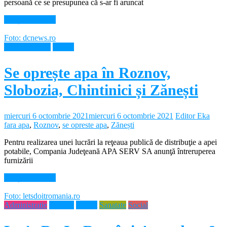
persoană ce se presupunea că s-ar fi aruncat
Citește mai mult
Foto: dcnews.ro
Intreruperi apa
Neamt
Se oprește apa în Roznov,
Slobozia, Chintinici și Zănești
miercuri 6 octombrie 2021
miercuri 6 octombrie 2021
Editor Eka
fara apa
,
Roznov
,
se opreste apa
,
Zănești
Pentru realizarea unei lucrări la reţeaua publică de distribuţie a apei
potabile, Compania Judeţeană APA SERV SA anunţă întreruperea
furnizării
Citește mai mult
Foto: letsdoitromania.ro
Administratie
Diverse
Neamt
Sanatate
Social