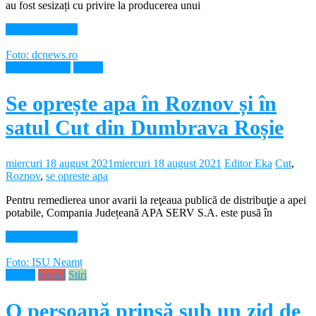
au fost sesizați cu privire la producerea unui
Citește mai mult
Foto: dcnews.ro
Intreruperi apa
Neamt
Se oprește apa în Roznov și în
satul Cut din Dumbrava Roșie
miercuri 18 august 2021
miercuri 18 august 2021
Editor Eka
Cut
,
Roznov
,
se opreste apa
Pentru remedierea unor avarii la reţeaua publică de distribuţie a apei
potabile, Compania Județeană APA SERV S.A. este pusă în
Citește mai mult
Foto: ISU Neamț
Neamt
Social
Stiri
O persoană prinsă sub un zid de