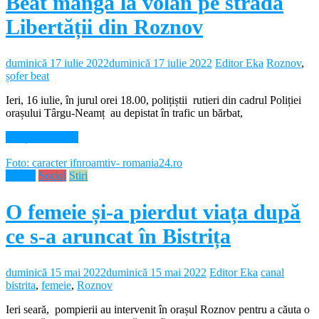
Beat mangă la volan pe strada
Libertății din Roznov
duminică 17 iulie 2022
duminică 17 iulie 2022
Editor Eka
Roznov
,
șofer beat
Ieri, 16 iulie, în jurul orei 18.00, polițiștii rutieri din cadrul Poliției
orașului Târgu-Neamț au depistat în trafic un bărbat,
Citește mai mult
Foto: caracter ifnroamtiv- romania24.ro
Neamt
Social
Stiri
O femeie și-a pierdut viața după
ce s-a aruncat în Bistrița
duminică 15 mai 2022
duminică 15 mai 2022
Editor Eka
canal
bistrita
,
femeie
,
Roznov
Ieri seară, pompierii au intervenit în orașul Roznov pentru a căuta o