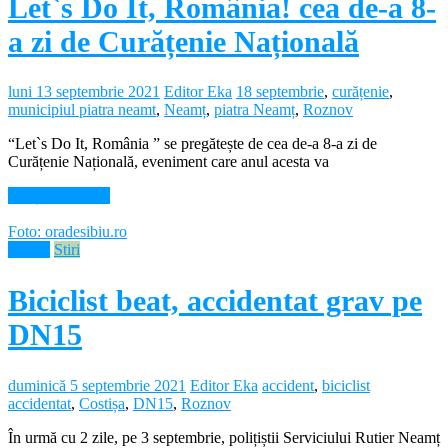
Let`s Do It, România! cea de-a 8-
a zi de Curățenie Națională
luni 13 septembrie 2021
Editor Eka
18 septembrie
,
curățenie
,
municipiul piatra neamt
,
Neamț
,
piatra Neamț
,
Roznov
“Let`s Do It, România ” se pregătește de cea de-a 8-a zi de
Curățenie Națională, eveniment care anul acesta va
Citește mai mult
Foto: oradesibiu.ro
Neamt
Stiri
Biciclist beat, accidentat grav pe
DN15
duminică 5 septembrie 2021
Editor Eka
accident
,
biciclist
accidentat
,
Costișa
,
DN15
,
Roznov
În urmă cu 2 zile, pe 3 septembrie, polițiștii Serviciului Rutier Neamț