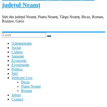
județul Neamț
Știri din județul Neamț. Piatra Neamț, Târgu Neamț, Bicaz, Roman,
Roznov, Girov
Administratie
Social
Cultura
Sanatate
Economic
Evenimente
Politica
Stiri
Webcam Live
Bicaz
Piatra Neamt
Roman
Joburi
Contact