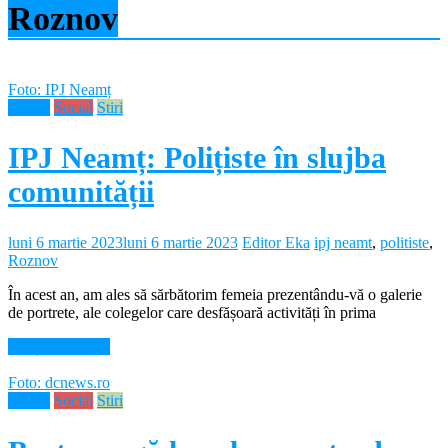
Roznov
Foto: IPJ Neamț
Neamt
Social
Stiri
IPJ Neamț: Polițiste în slujba
comunității
luni 6 martie 2023
luni 6 martie 2023
Editor Eka
ipj neamt
,
politiste
,
Roznov
În acest an, am ales să sărbătorim femeia prezentându-vă o galerie
de portrete, ale colegelor care desfășoară activități în prima
Citește mai mult
Foto: dcnews.ro
Neamt
Social
Stiri