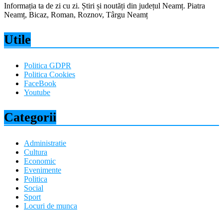
Informația ta de zi cu zi. Știri și noutăți din județul Neamț. Piatra
Neamț, Bicaz, Roman, Roznov, Târgu Neamț
Utile
Politica GDPR
Politica Cookies
FaceBook
Youtube
Categorii
Administratie
Cultura
Economic
Evenimente
Politica
Social
Sport
Locuri de munca