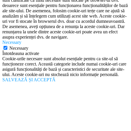
sunt clasificate ca fiind necesare sunt stocate pe browser-ul dvs.
deoarece sunt esențiale pentru funcționarea funcționalităților de bază
ale site-ului. De asemenea, folosim cookie-uri terțe care ne ajută să
analizăm și să înțelegem cum utilizați acest site web. Aceste cookie-
uri vor fi stocate în browserul dvs. doar cu acordul dumneavoastră.
De asemenea, aveți opțiunea de a renunța la aceste cookie-uri. Dar
renunțarea la unele dintre aceste cookie-uri poate avea un efect
asupra experienței dvs. de navigare.
Necessary
Necessary
Întotdeauna activate
Cookie-urile necesare sunt absolut esențiale pentru ca site-ul să
funcționeze corect. Această categorie include numai cookie-uri care
asigură funcționalități de bază și caracteristici de securitate ale site-
ului. Aceste cookie-uri nu stochează nicio informație personală.
SALVEAZĂ ȘI ACCEPTĂ