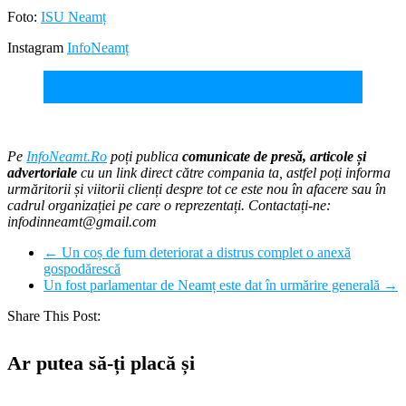
Foto:
ISU Neamț
Instagram
InfoNeamț
Ambulanță implicată într-un accident rutier cu 4 victime
în comuna Girov
Pe
InfoNeamt.Ro
poți publica
comunicate de presă, articole și
advertoriale
cu un link direct către compania ta, astfel poți informa
urmăritorii și viitorii clienți despre tot ce este nou în afacere sau în
cadrul organizației pe care o reprezentați. Contactați-ne:
infodinneamt@gmail.com
←
Un coș de fum deteriorat a distrus complet o anexă
gospodărescă
Un fost parlamentar de Neamț este dat în urmărire generală
→
Share This Post:
Ar putea să-ți placă și