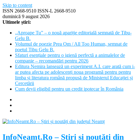
Skip to content
ISSN 2668-9510 ISSN-L 2668-9510
duminică 9 august 2026
Ultimele știri:
„Aproape Tu” – o nouă apariție editorială semnată de Tibu-
Gelu B.
Volumul de poezie Prea Om / All Too Human, semnat de
poetul Tibu Gelu B.
Sfaturi esențiale pentru o igienă perfectă a animalelor de
companie – recomandări pentru 2026
Editura Nemira lansează un experiment A.I. care arată cum i-
ar putea afecta pe adolescenți noua programă pentru pentru
limba și literatura română propusă de Ministerul Educației și
Cercetării
Cum devii eligibil pentru un credit ipotecar în România
InfoNeamt.Ro – Știri și noutăți din