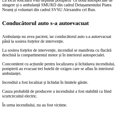
La locul solicitării s-au deplasat pompierii cu două autospeciale de
stingere și o ambulanță SMURD din cadrul Detașamentului Piatra
Neamț și voluntari din cadrul SVSU Alexandru cel Bun.
Conducătorul auto s-a autoevacuat
Ambulanța nu avea pacient, iar conducătorul auto s-a autoevacuat
până la sosirea forțelor de intervenție.
La sosirea forțelor de intervenție, incendiul se manifesta cu flacără
deschisă la compartimentul motor și în interiorul autospecialei.
Concomitent cu acțiunile pentru localizarea și lichidarea incendiului,
pompierii au evacuat trei butelii de oxigen care se aflau în interiorul
ambulanței.
Incendiul a fost localizat și lichidat în limitele găsite.
Cauza probabilă de producere a incendiului a fost stabilită ca fiind
scurtcircuitul electric.
În urma incendiului, nu au fost victime.