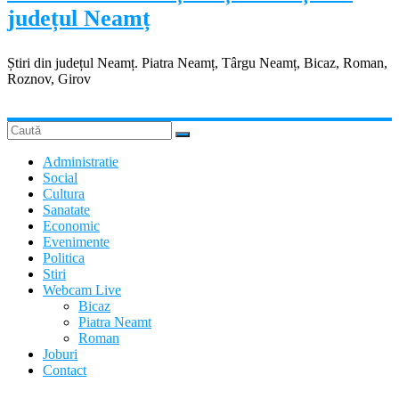
județul Neamț
Știri din județul Neamț. Piatra Neamț, Târgu Neamț, Bicaz, Roman,
Roznov, Girov
Administratie
Social
Cultura
Sanatate
Economic
Evenimente
Politica
Stiri
Webcam Live
Bicaz
Piatra Neamt
Roman
Joburi
Contact