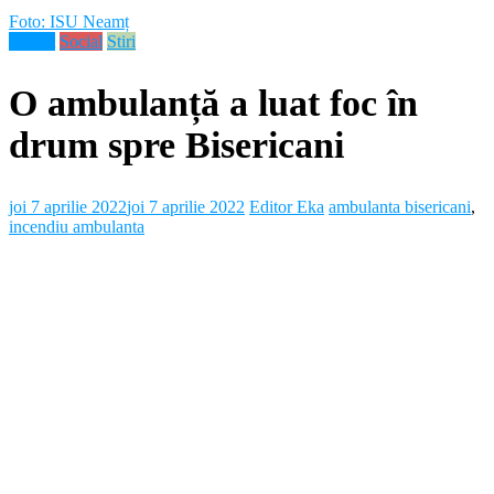
Foto: ISU Neamț
Neamt
Social
Stiri
O ambulanță a luat foc în
drum spre Bisericani
joi 7 aprilie 2022
joi 7 aprilie 2022
Editor Eka
ambulanta bisericani
,
incendiu ambulanta