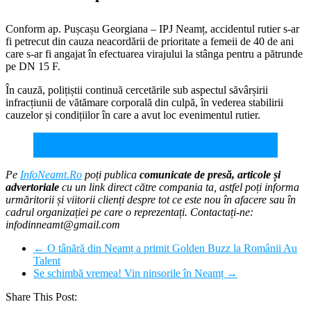
Conform ap. Pușcașu Georgiana – IPJ Neamț, accidentul rutier s-ar
fi petrecut din cauza neacordării de prioritate a femeii de 40 de ani
care s-ar fi angajat în efectuarea virajului la stânga pentru a pătrunde
pe DN 15 F.
În cauză, polițiștii continuă cercetările sub aspectul săvârșirii
infracțiunii de vătămare corporală din culpă, în vederea stabilirii
cauzelor și condițiilor în care a avut loc evenimentul rutier.
O șoferiță a accidentat un bărbat care traversa strada
neregulamentar
Pe
InfoNeamt.Ro
poți publica
comunicate de presă, articole și
advertoriale
cu un link direct către compania ta, astfel poți informa
urmăritorii și viitorii clienți despre tot ce este nou în afacere sau în
cadrul organizației pe care o reprezentați. Contactați-ne:
infodinneamt@gmail.com
←
O tânără din Neamț a primit Golden Buzz la Românii Au
Talent
Se schimbă vremea! Vin ninsorile în Neamț
→
Share This Post: