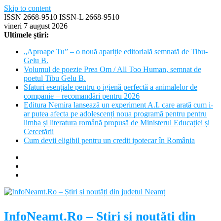
Skip to content
ISSN 2668-9510 ISSN-L 2668-9510
vineri 7 august 2026
Ultimele știri:
„Aproape Tu” – o nouă apariție editorială semnată de Tibu-
Gelu B.
Volumul de poezie Prea Om / All Too Human, semnat de
poetul Tibu Gelu B.
Sfaturi esențiale pentru o igienă perfectă a animalelor de
companie – recomandări pentru 2026
Editura Nemira lansează un experiment A.I. care arată cum i-
ar putea afecta pe adolescenți noua programă pentru pentru
limba și literatura română propusă de Ministerul Educației și
Cercetării
Cum devii eligibil pentru un credit ipotecar în România
InfoNeamt.Ro – Știri și noutăți din