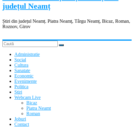
județul Neamț
Știri din județul Neamț. Piatra Neamț, Târgu Neamț, Bicaz, Roman,
Roznov, Girov
Administratie
Social
Cultura
Sanatate
Economic
Evenimente
Politica
Stiri
Webcam Live
Bicaz
Piatra Neamt
Roman
Joburi
Contact