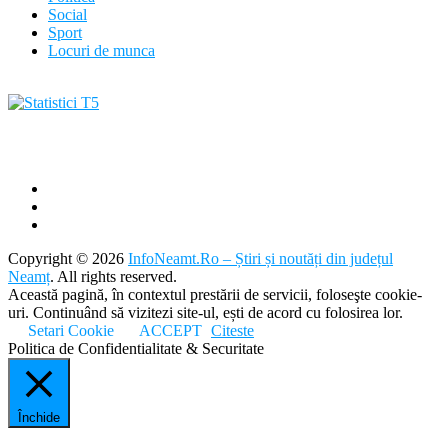
Social
Sport
Locuri de munca
Copyright © 2026
InfoNeamt.Ro – Știri și noutăți din județul
Neamț
. All rights reserved.
Această pagină, în contextul prestării de servicii, foloseşte cookie-
uri. Continuând să vizitezi site-ul, ești de acord cu folosirea lor.
Setari Cookie
ACCEPT
Citeste
Politica de Confidentialitate & Securitate
Închide