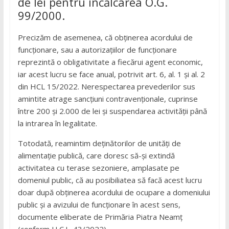
de lei pentru încălcarea O.G.
99/2000.
Precizăm de asemenea, că obținerea acordului de
funcționare, sau a autorizațiilor de funcționare
reprezintă o obligativitate a fiecărui agent economic,
iar acest lucru se face anual, potrivit art. 6, al. 1 și al. 2
din HCL 15/2022. Nerespectarea prevederilor sus
amintite atrage sancțiuni contravenționale, cuprinse
între 200 și 2.000 de lei și suspendarea activității până
la intrarea în legalitate.
Totodată, reamintim deținătorilor de unități de
alimentație publică, care doresc să-și extindă
activitatea cu terase sezoniere, amplasate pe
domeniul public, că au posibiliatea să facă acest lucru
doar după obținerea acordului de ocupare a domeniului
public și a avizului de funcționare în acest sens,
documente eliberate de Primăria Piatra Neamț