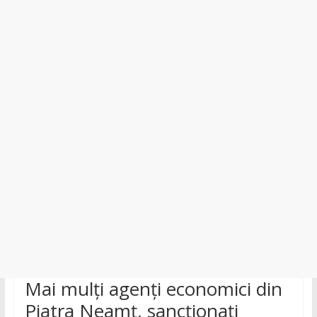
județul
Neamț.
Piatra
Neamț,
Târgu
Neamț,
Bicaz,
Roman,
Roznov,
Girov
Mai mulți agenți economici din
Piatra Neamț, sancționați