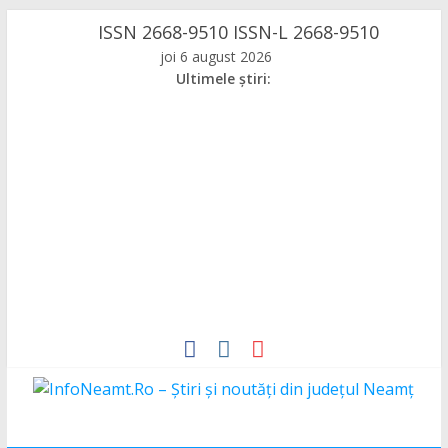
Skip
ISSN 2668-9510 ISSN-L 2668-9510
to
joi 6 august 2026
content
Ultimele știri:
InfoNeamt.Ro