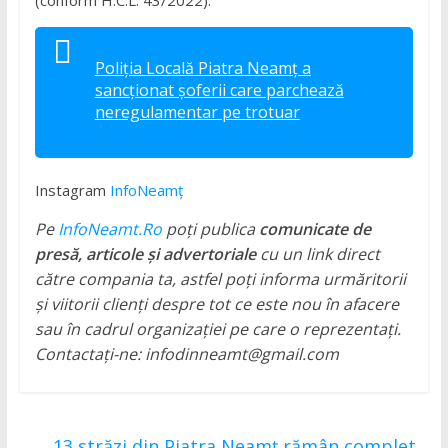
(conform H.C.L. 43/2022).
Poliția Locală Piatra Neamț a
sancționat șoferii care parchează
neregulamentar pe trotuar
Instagram
InfoNeamț
Pe
InfoNeamt.Ro
poți publica
comunicate de
presă, articole și advertoriale
cu un link direct
către compania ta, astfel poți informa urmăritorii
și viitorii clienți despre tot ce este nou în afacere
sau în cadrul organizației pe care o reprezentați.
Contactați-ne: infodinneamt@gmail.com
←
13 străzi din Piatra Neamț rămân complet