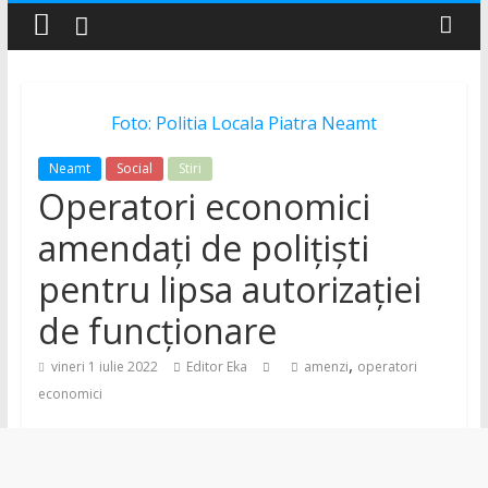
–
Știri
Foto: Politia Locala Piatra Neamt
și
Neamt
Social
Stiri
Operatori economici
noutăți
amendați de polițiști
din
pentru lipsa autorizației
de funcționare
județul
,
vineri 1 iulie 2022
Editor Eka
amenzi
operatori
Neamț
economici
Știri
din