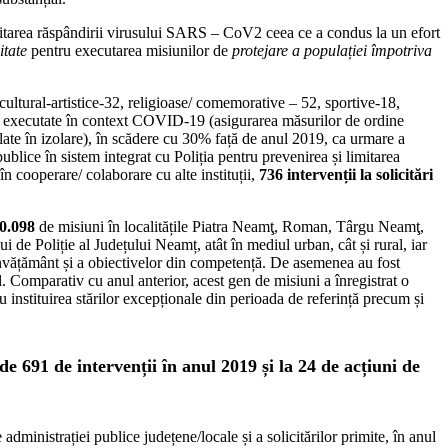
limitarea răspândirii virusului SARS – CoV2 ceea ce a condus la un efort
vitate
pentru executarea misiunilor de
protejare a populației împotriva
 cultural-artistice-32, religioase/ comemorative – 52, sportive-18,
iuni executate în context COVID-19 (asigurarea măsurilor de ordine
aflate în izolare), în scădere cu 30% față de anul 2019, ca urmare a
ublice în sistem integrat cu Poliția pentru prevenirea și limitarea
în cooperare/ colaborare cu alte instituții,
736 intervenții la solicitări
0.098
de misiuni în localitățile Piatra Neamţ, Roman, Târgu Neamţ,
ui de Poliție al Județului Neamț, atât în mediul urban, cât și rural, iar
e învățământ și a obiectivelor din competență. De asemenea au fost
l. Comparativ cu anul anterior, acest gen de misiuni a înregistrat o
 instituirea stărilor excepționale din perioada de referință precum și
de 691 de intervenții în anul 2019 și la 24 de acțiuni de
 administrației publice județene/locale și a solicitărilor primite, în anul