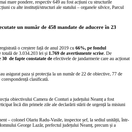
mai mare pondere, respectiv 649 au fost acțiuni cu structurile
uni cu alte instituții/structuri ale statului – organele silvice, Parcul
xecutate un număr de 458 mandate de aducere în 23
nregistrată o creștere față de anul 2019 cu
66%, pe fondul
e totală de 3.034.203 lei și
1.769 de avertismente scrise
. De
e 30 de fapte constatate de
efectivele de jandarmerie care au acționat
 au asigurat paza și protecția la un număr de 22 de obiective, 77 de
e corespondență clasificată.
tecția obiectivului Camera de Conturi a județului Neamț a fost
ticipat încă din primele zile ale declarării stării de urgență la misiuni
nent – colonel Olariu Radu-Vasile, inspector șef, la sediul unității, într-
 domnului George Lazăr, prefectul județului Neamț, precum și a