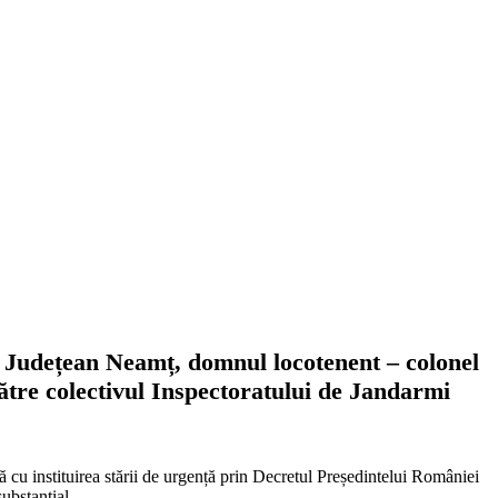
mi Județean Neamț, domnul locotenent – colonel
 către colectivul Inspectoratului de Jandarmi
tă cu instituirea stării de urgență prin Decretul Președintelui României
ubstanțial.