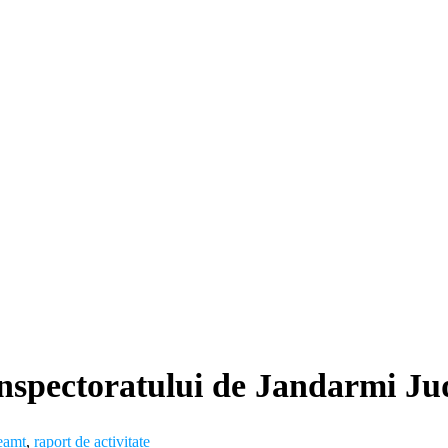
 Inspectoratului de Jandarmi J
eamț
,
raport de activitate