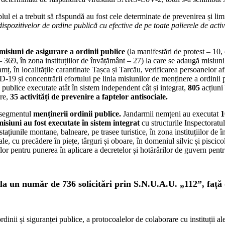
blul ei a trebuit să răspundă au fost cele determinate de prevenirea și 
dispozitivelor de ordine publică cu efective de pe toate palierele de acti
misiuni de asigurare a ordinii publice
(la manifestări de protest – 10,
e – 369, în zona instituțiilor de învățământ – 27) la care se adaugă mis
amț, în localitățile carantinate Tașca și Tarcău, verificarea persoanelor 
-19 și concentrării efortului pe linia misiunilor de menținere a ordinii p
publice executate atât în sistem independent cât și integrat,
805
acțiuni 
ere,
35 activități de prevenire a faptelor antisociale.
o segmentul
menținerii ordinii publice.
Jandarmii nemțeni au executat
1
isiuni au fost executate în sistem integrat
cu structurile Inspectoratul
stațiunile montane, balneare, pe trasee turistice, în zona instituțiilor d
e, cu precădere în piețe, târguri și oboare, în domeniul silvic și piscico
or pentru punerea în aplicare a decretelor și hotărârilor de guvern pentru
 la un număr de
736
solicitări prin S.N.U.A.U. „112”, față 
dinii și siguranței publice, a protocoalelor de colaborare cu instituții ale