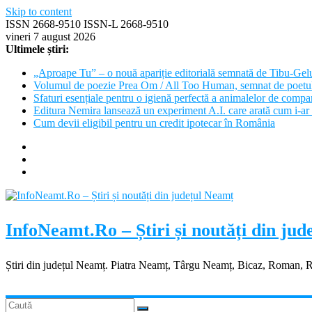
Skip to content
ISSN 2668-9510 ISSN-L 2668-9510
vineri 7 august 2026
Ultimele știri:
„Aproape Tu” – o nouă apariție editorială semnată de Tibu-Gel
Volumul de poezie Prea Om / All Too Human, semnat de poetu
Sfaturi esențiale pentru o igienă perfectă a animalelor de com
Editura Nemira lansează un experiment A.I. care arată cum i-ar 
Cum devii eligibil pentru un credit ipotecar în România
InfoNeamt.Ro – Știri și noutăți din ju
Știri din județul Neamț. Piatra Neamț, Târgu Neamț, Bicaz, Roman, 