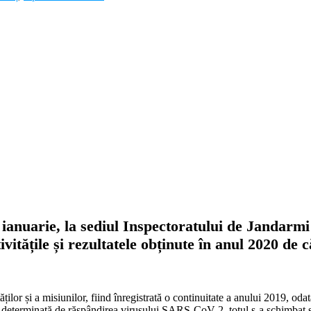
8 ianuarie, la sediul Inspectoratului de Jandar
ivitățile și rezultatele obținute în anul 2020 de
ilor și a misiunilor, fiind înregistrată o continuitate a anului 2019, oda
e determinată de răspândirea virusului SARS-CoV-2, totul s-a schimbat s