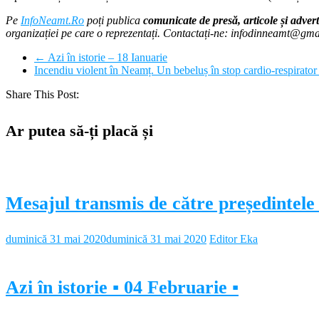
Pe
InfoNeamt.Ro
poți publica
comunicate de presă, articole și advert
organizației pe care o reprezentați. Contactați-ne: infodinneamt@gm
←
Azi în istorie – 18 Ianuarie
Incendiu violent în Neamț. Un bebeluș în stop cardio-respirato
Share This Post:
Ar putea să-ți placă și
Mesajul transmis de către președintele
duminică 31 mai 2020
duminică 31 mai 2020
Editor Eka
Azi în istorie ▪ 04 Februarie ▪