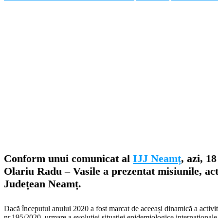
Conform unui comunicat al
IJJ Neamț
, azi, 1
Olariu Radu – Vasile a prezentat misiunile, act
Județean Neamț.
Dacă începutul anului 2020 a fost marcat de aceeași dinamică a activităț
nr.195/2020, urmare a evoluției situației epidemiologice internațional