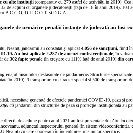
cu alte instituții
(comparativ cu 270 astfel de activități în 2019). Cea 
 32 de acțiuni cu organele judecătorești (față de 18 în anul 2019), 103 acți
 cu B.C.C.O, D.I.I.C.O.T. și D.G.A..
nele de urmărire penală/ instanțe de judecată au fost e
ului Neamț, jandarmii au constatat și aplicat
4.056 de sancțiuni,
fiind î
ID-19. Au fost aplicate
2.287 de amenzi contravenționale
, în valoar
măr de
302 fapte penale
(
în creștere cu 111% față de anul 2019)
din car
ngrenajul misiunilor desfășurate de jandarmerie. Structurile specializate
utate în 2019), 9 transporturi cu caracter special și 500 de transporturi d
ublică, necesitate generată de efectele pandemiei COVID-19, paza și pro
stfel că
jandarmii din structurile de pază și protecție instituțională au par
.
lele direcții de acțiune pentru anul 2021 au fost prezentate de către locote
coveanu, adjunctul inspectorului general (în sistem videoconferință),
 I.S.U Neamț) cu care cooperăm în îndeplinirea misiunilor specifice.