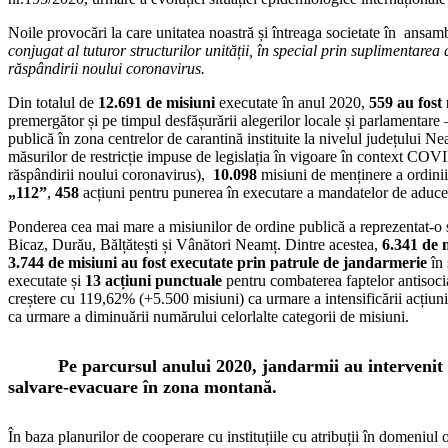
Noile provocări la care unitatea noastră și întreaga societate în ansam
conjugat al tuturor structurilor unității, în special prin suplimentarea 
răspândirii noului coronavirus.
Din totalul de
12.691 de misiuni
executate în anul 2020,
559
au fost 
premergător și pe timpul desfășurării alegerilor locale și parlamentar
publică în zona centrelor de carantină instituite la nivelul județului Ne
măsurilor de restricție impuse de legislația în vigoare în context COVID
răspândirii noului coronavirus),
10.098
misiuni de menținere a ordinii 
„112”
,
458
acțiuni pentru punerea în executare a mandatelor de aduc
Ponderea cea mai mare a misiunilor de ordine publică a reprezentat-
Bicaz, Durău, Bălțătești și Vânători Neamț. Dintre acestea,
6.341 de m
3.744 de misiuni au fost executate prin patrule de jandarmerie
în 
executate și
13 acțiuni punctuale
pentru combaterea faptelor antisocial
creștere cu 119,62% (+5.500 misiuni) ca urmare a intensificării acțiunil
ca urmare a diminuării numărului celorlalte categorii de misiuni.
Pe parcursul anului 2020, jandarmii au intervenit
salvare-evacuare în zona montană.
În baza planurilor de cooperare cu instituțiile cu atribuții în domeniul or