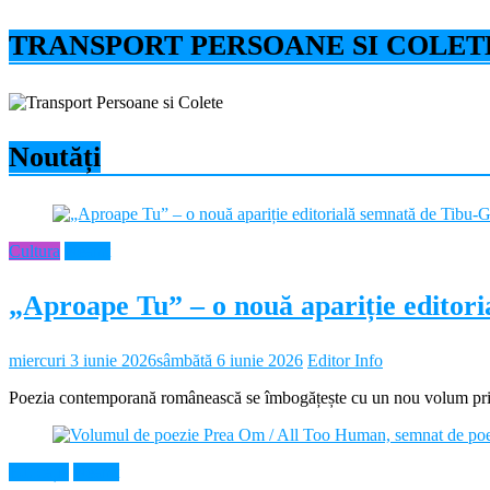
TRANSPORT PERSOANE SI COLET
Noutăți
Cultura
Neamt
„Aproape Tu” – o nouă apariție editor
miercuri 3 iunie 2026
sâmbătă 6 iunie 2026
Editor Info
Poezia contemporană românească se îmbogățește cu un nou volum prin 
Educație
Neamt