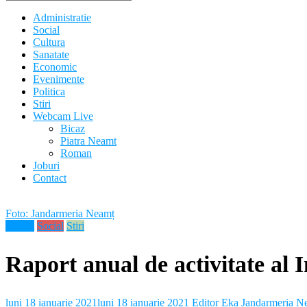
Administratie
Social
Cultura
Sanatate
Economic
Evenimente
Politica
Stiri
Webcam Live
Bicaz
Piatra Neamt
Roman
Joburi
Contact
Foto: Jandarmeria Neamț
Neamt
Social
Stiri
Raport anual de activitate al
luni 18 ianuarie 2021
luni 18 ianuarie 2021
Editor Eka
Jandarmeria N