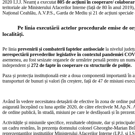
2020 I.J.J. Neamț a executat
805 de
acțiuni în cooperare/ colaborare 
teritoriale ale Ministerului Afacerilor Interne (față de 80 în anul 2019),
Național Ceahlău, A.V.P.S., Garda de Mediu și 21 de acțiuni speciale
Pe linia executării actelor procedurale emise de orga
localități.
Pe linia
prevenirii și combaterii faptelor antisociale
la nivelul județ
nerespectării prevederilor legislative în contextul pandemiei COV
asemenea, au fost sesizate organele de urmărire penală pentru un nu
independent și
272 de fapte în cooperare cu structurile de poliție.
Paza și protecția instituțională este a doua componentă importantă în a
transporturi de bunuri și valori (în creștere, față de 47 de misiuni exec
Având în vedere necesitatea detașării de efective în zona de ordine p
asigurată începând cu luna aprilie 2020, de către efectivele M.Ap.N.
A
de ordine publică, în stradă, misiuni pe care le desfășoară și în prezent
Activitățile și misiunile specifice, rezultatele obținute, dar și principa
un cadru restrâns, în prezența domnului colonel Gheorghe-Marian Brân
reprezentanților instituțiilor Ministerului Afacerilor Interne (I.P.J. și