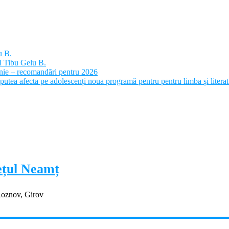
u B.
l Tibu Gelu B.
panie – recomandări pentru 2026
putea afecta pe adolescenți noua programă pentru pentru limba și litera
dețul Neamț
Roznov, Girov