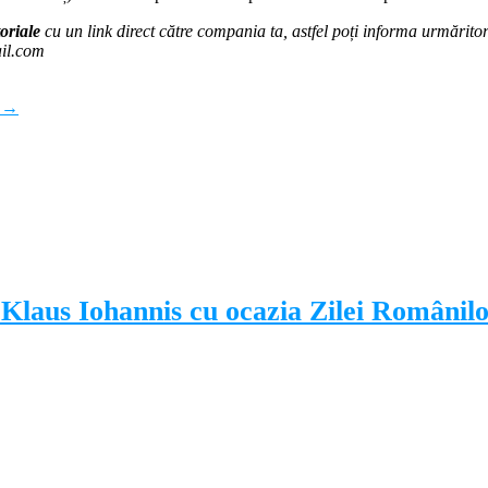
oriale
cu un link direct către compania ta, astfel poți informa urmăritorii
ail.com
r
→
 Klaus Iohannis cu ocazia Zilei Românilo