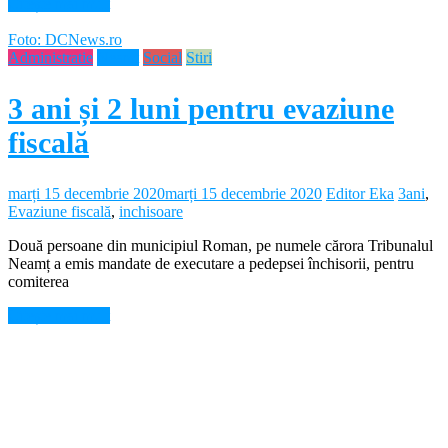
Citește mai mult
Foto: DCNews.ro
Administratie
Neamt
Social
Stiri
3 ani și 2 luni pentru evaziune
fiscală
marți 15 decembrie 2020
marți 15 decembrie 2020
Editor Eka
3ani
,
Evaziune fiscală
,
inchisoare
Două persoane din municipiul Roman, pe numele cărora Tribunalul
Neamț a emis mandate de executare a pedepsei închisorii, pentru
comiterea
Citește mai mult