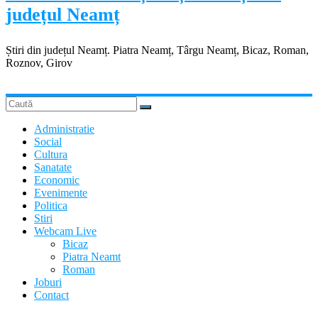
județul Neamț
Știri din județul Neamț. Piatra Neamț, Târgu Neamț, Bicaz, Roman,
Roznov, Girov
Administratie
Social
Cultura
Sanatate
Economic
Evenimente
Politica
Stiri
Webcam Live
Bicaz
Piatra Neamt
Roman
Joburi
Contact