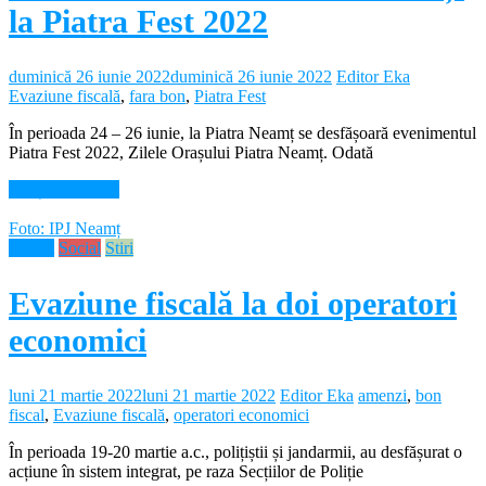
la Piatra Fest 2022
duminică 26 iunie 2022
duminică 26 iunie 2022
Editor Eka
Evaziune fiscală
,
fara bon
,
Piatra Fest
În perioada 24 – 26 iunie, la Piatra Neamț se desfășoară evenimentul
Piatra Fest 2022, Zilele Orașului Piatra Neamț. Odată
Citește mai mult
Foto: IPJ Neamț
Neamt
Social
Stiri
Evaziune fiscală la doi operatori
economici
luni 21 martie 2022
luni 21 martie 2022
Editor Eka
amenzi
,
bon
fiscal
,
Evaziune fiscală
,
operatori economici
În perioada 19-20 martie a.c., polițiștii și jandarmii, au desfășurat o
acțiune în sistem integrat, pe raza Secțiilor de Poliție