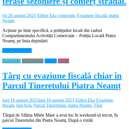
terase sezoniere și comerț stradal.
joi 26 august 2021
Editor Eka
controale
,
Evaziune fiscală
,
piatra
Neamț
Acțiune pe linie specifică, a polițiștilor locali din cadrul
Compartimentului Activități Comerciale – Poliția Locală Piatra
Neamț, pe linia depistării
Citește mai mult
Economic
Evenimente
Neamt
Social
Târg cu evaziune fiscală chiar în
Parcul Tineretului Piatra Neamț
luni 16 august 2021
luni 16 august 2021
Editor Eka
Evaziune
fiscală
,
fara bon
,
Parcul Tineretului
,
piatra Neamț
,
Târg
Târgul de Sfânta Mărie Mare a avut loc în weekend-ul trecut, în
parcul Tineretului din Piatra Neamț. După o vizită