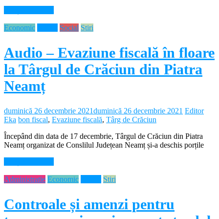
Citește mai mult
Economic
Neamt
Social
Stiri
Audio – Evaziune fiscală în floare
la Târgul de Crăciun din Piatra
Neamț
duminică 26 decembrie 2021
duminică 26 decembrie 2021
Editor
Eka
bon fiscal
,
Evaziune fiscală
,
Târg de Crăciun
Începând din data de 17 decembrie, Târgul de Crăciun din Piatra
Neamț organizat de Conslilul Județean Neamț și-a deschis porțile
Citește mai mult
Administratie
Economic
Neamt
Stiri
Controale și amenzi pentru