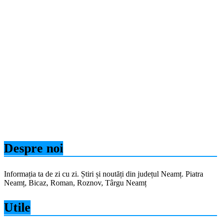
Despre noi
Informația ta de zi cu zi. Știri și noutăți din județul Neamț. Piatra
Neamț, Bicaz, Roman, Roznov, Târgu Neamț
Utile