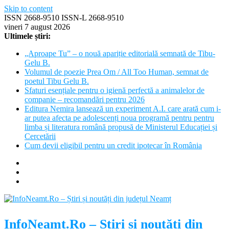
Skip to content
ISSN 2668-9510 ISSN-L 2668-9510
vineri 7 august 2026
Ultimele știri:
„Aproape Tu” – o nouă apariție editorială semnată de Tibu-
Gelu B.
Volumul de poezie Prea Om / All Too Human, semnat de
poetul Tibu Gelu B.
Sfaturi esențiale pentru o igienă perfectă a animalelor de
companie – recomandări pentru 2026
Editura Nemira lansează un experiment A.I. care arată cum i-
ar putea afecta pe adolescenți noua programă pentru pentru
limba și literatura română propusă de Ministerul Educației și
Cercetării
Cum devii eligibil pentru un credit ipotecar în România
InfoNeamt.Ro – Știri și noutăți din