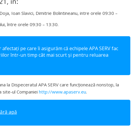
21, în:
oja, Ioan Slavici, Dimitrie Bolintineanu, intre orele 09:30 –
, între orele 09:30 – 13:30.
r afectați pe care îi asigurăm că echipele APA SERV fac
ilor într-un timp cât mai scurt și pentru reluarea
suna la Dispeceratul APA SERV care funcționează nonstop, la
 site-ul Companiei
http://www.apaserv.eu
.
fără apă