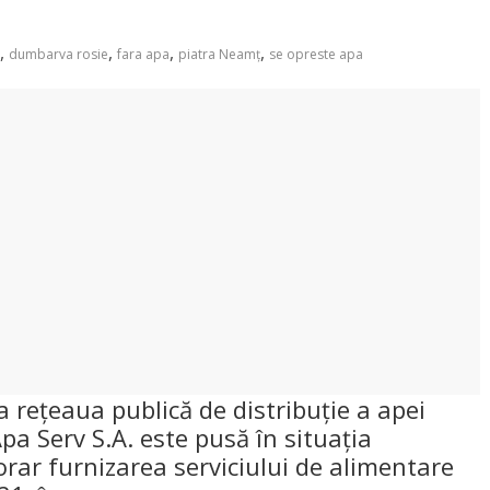
,
,
,
,
dumbarva rosie
fara apa
piatra Neamț
se opreste apa
 reţeaua publică de distribuţie a apei
a Serv S.A. este pusă în situaţia
rar furnizarea serviciului de alimentare