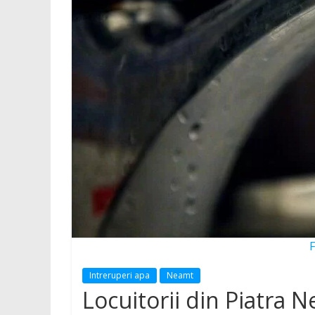
județul
Neamț
Știri
din
județul
Neamț.
Piatra
Neamț,
Târgu
Neamț,
Bicaz,
Roman,
Roznov,
F
Girov
Intreruperi apa
Neamt
Locuitorii din Piatra