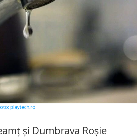
oto: playtech.ro
 Neamț și Dumbrava Roșie