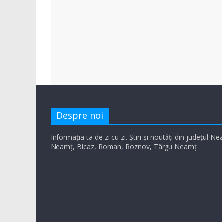
Despre noi
Informația ta de zi cu zi. Știri și noutăți din județul N
Neamț, Bicaz, Roman, Roznov, Târgu Neamț