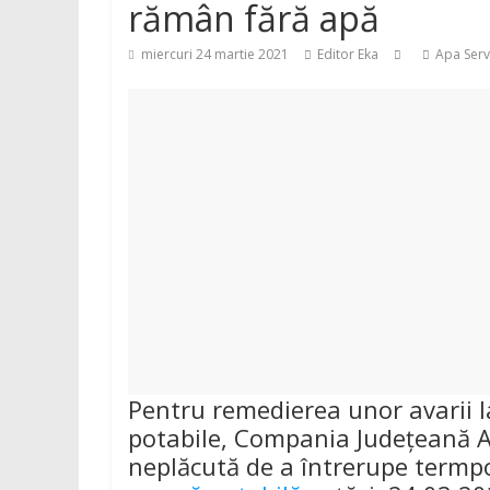
rămân fără apă
miercuri 24 martie 2021
Editor Eka
Apa Serv
Pentru remedierea unor avarii la
potabile, Compania Județeană Ap
neplăcută de a întrerupe termpo