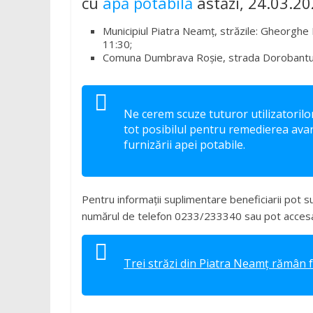
cu
apă potabilă
astăzi, 24.03.20
Municipiul Piatra Neamț, străzile: Gheorghe D
11:30;
Comuna Dumbrava Roșie, strada Dorobantului
Ne cerem scuze tuturor utilizatorilo
tot posibilul pentru remedierea avari
furnizării apei potabile.
Pentru informații suplimentare beneficiarii pot 
numărul de telefon 0233/233340 sau pot accesa
Trei străzi din Piatra Neamț rămân 