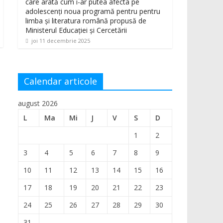
care arată cum i-ar putea afecta pe
adolescenți noua programă pentru pentru
limba și literatura română propusă de
Ministerul Educației și Cercetării
joi 11 decembrie 2025
Calendar articole
august 2026
L
Ma
Mi
J
V
S
D
1
2
3
4
5
6
7
8
9
10
11
12
13
14
15
16
17
18
19
20
21
22
23
24
25
26
27
28
29
30
31