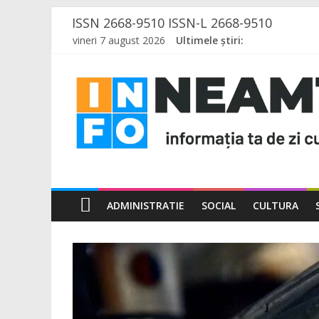
Skip
ISSN 2668-9510 ISSN-L 2668-9510
to
vineri 7 august 2026
Ultimele știri:
content
InfoNeamt.Ro
–
Știri
și
ADMINISTRATIE
SOCIAL
CULTURA
noutăți
din