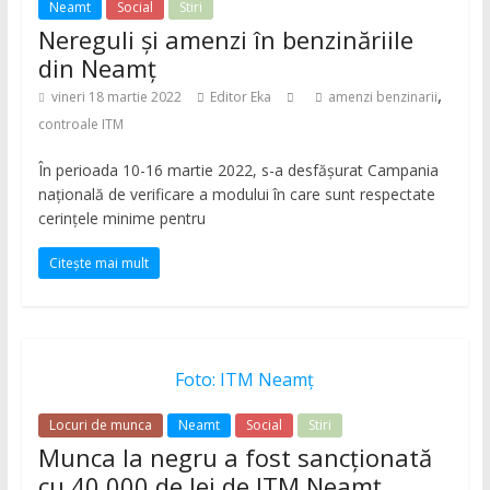
Neamt
Social
Stiri
Nereguli și amenzi în benzinăriile
din Neamț
,
vineri 18 martie 2022
Editor Eka
amenzi benzinarii
controale ITM
În perioada 10-16 martie 2022, s-a desfăşurat Campania
naţională de verificare a modului în care sunt respectate
cerinţele minime pentru
Citește mai mult
Foto: ITM Neamț
Locuri de munca
Neamt
Social
Stiri
Munca la negru a fost sancționată
cu 40.000 de lei de ITM Neamț