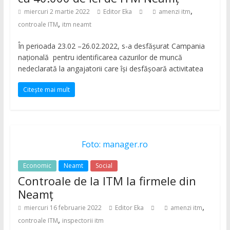
,
miercuri 2 martie 2022
Editor Eka
amenzi itm
,
controale ITM
itm neamt
În perioada 23.02 –26.02.2022, s-a desfăşurat Campania
naţională pentru identificarea cazurilor de muncă
nedeclarată la angajatorii care îşi desfăşoară activitatea
Citește mai mult
Foto: manager.ro
Economic
Neamt
Social
Controale de la ITM la firmele din
Neamț
,
miercuri 16 februarie 2022
Editor Eka
amenzi itm
,
controale ITM
inspectorii itm