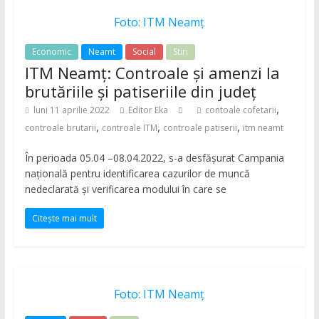
Neamț,
Bicaz,
Foto: ITM Neamț
Roman,
Economic
Neamt
Social
Stiri
Roznov,
ITM Neamț: Controale și amenzi la
Girov
brutăriile și patiseriile din județ
,
luni 11 aprilie 2022
Editor Eka
contoale cofetarii
,
,
,
controale brutarii
controale ITM
controale patiserii
itm neamt
În perioada 05.04 –08.04.2022, s-a desfăşurat Campania
naţională pentru identificarea cazurilor de muncă
nedeclarată şi verificarea modului în care se
Citește mai mult
Foto: ITM Neamț