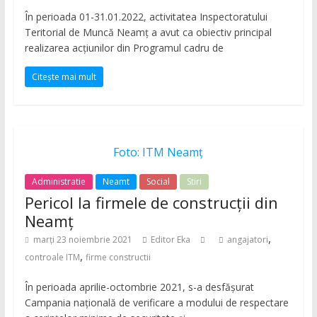
În perioada 01-31.01.2022, activitatea Inspectoratului
Teritorial de Muncă Neamţ a avut ca obiectiv principal
realizarea acţiunilor din Programul cadru de
Citește mai mult
Foto: ITM Neamț
Administratie
Neamt
Social
Stiri
Pericol la firmele de construcții din
Neamț
,
marți 23 noiembrie 2021
Editor Eka
angajatori
,
controale ITM
firme constructii
În perioada aprilie-octombrie 2021, s-a desfăşurat
Campania naţională de verificare a modului de respectare