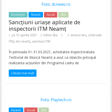
Foto: dcnews.ro
Economic
Neamt
Social
Stiri
Sancțiuni uriașe aplicate de
inspectorii ITM Neamț
,
joi 15 aprilie 2021
Editor Eka
amenzi itm
controale
,
,
ITM
itm neamt
sanctiuni ITM
În perioada 01-31.03.2021, activitatea Inspectoratului
Teritorial de Muncă Neamţ a avut ca obiectiv principal
realizarea acţiunilor din Programul cadru de
Citește mai mult
Foto: Playtech.ro
Neamt
Social
Stiri