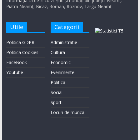
Informația ta de zi cu zi. Știri și noutăți din județul Neamț.
Piatra Neamț, Bicaz, Roman, Roznov, Târgu Neamț
Utile
Categorii
Politica GDPR
Administratie
Politica Cookies
Cultura
FaceBook
Economic
Youtube
Evenimente
Politica
Social
Sport
Locuri de munca