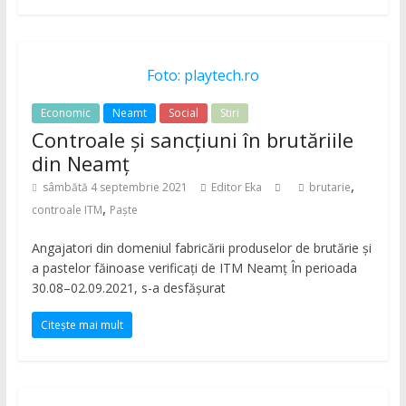
Foto: playtech.ro
Economic
Neamt
Social
Stiri
Controale și sancțiuni în brutăriile
din Neamț
,
sâmbătă 4 septembrie 2021
Editor Eka
brutarie
,
controale ITM
Paște
Angajatori din domeniul fabricării produselor de brutărie şi
a pastelor făinoase verificaţi de ITM Neamţ În perioada
30.08–02.09.2021, s-a desfăşurat
Citește mai mult