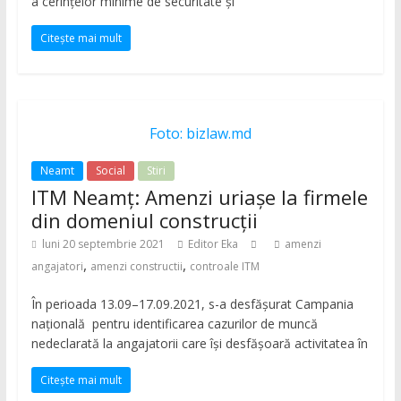
a cerinţelor minime de securitate şi
Citește mai mult
Foto: bizlaw.md
Neamt
Social
Stiri
ITM Neamț: Amenzi uriașe la firmele
din domeniul construcții
luni 20 septembrie 2021
Editor Eka
amenzi
,
,
angajatori
amenzi constructii
controale ITM
În perioada 13.09–17.09.2021, s-a desfăşurat Campania
naţională pentru identificarea cazurilor de muncă
nedeclarată la angajatorii care îşi desfăşoară activitatea în
Citește mai mult