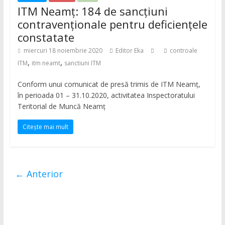
ITM Neamț: 184 de sancțiuni
contravenționale pentru deficiențele
constatate
miercuri 18 noiembrie 2020
Editor Eka
controale
,
,
ITM
itm neamt
sanctiuni ITM
Conform unui comunicat de presă trimis de ITM Neamț,
în perioada 01 – 31.10.2020, activitatea Inspectoratului
Teritorial de Muncă Neamţ
Citește mai mult
← Anterior