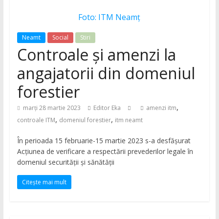
și
Foto: ITM Neamț
noutăți
Neamt
Social
Stiri
Controale și amenzi la
din
angajatorii din domeniul
județul
forestier
,
marți 28 martie 2023
Editor Eka
amenzi itm
Neamț
,
,
controale ITM
domeniul forestier
itm neamt
Știri
În perioada 15 februarie-15 martie 2023 s-a desfăşurat
din
Acţiunea de verificare a respectării prevederilor legale în
domeniul securităţii şi sănătăţii
județul
Neamț.
Citește mai mult
Piatra
Neamț,
Târgu