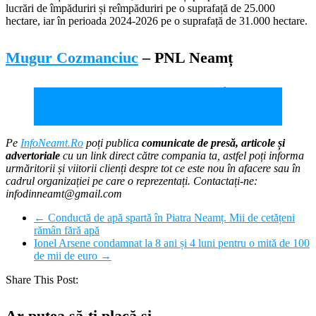
lucrări de împăduriri și reîmpăduriri pe o suprafață de 25.000
hectare, iar în perioada 2024-2026 pe o suprafață de 31.000 hectare.
Mugur Cozmanciuc
– PNL Neamț
Mugur Cozmanciuc, deputat PNL Neamț: În primele
șase luni, peste 118.000 de persoane și-au găsit locuri
de muncă prin ANOFM!
Pe
InfoNeamt.Ro
poți publica
comunicate de presă, articole și
advertoriale
cu un link direct către compania ta, astfel poți informa
urmăritorii și viitorii clienți despre tot ce este nou în afacere sau în
cadrul organizației pe care o reprezentați. Contactați-ne:
infodinneamt@gmail.com
←
Conductă de apă spartă în Piatra Neamț. Mii de cetățeni
rămân fără apă
Ionel Arsene condamnat la 8 ani și 4 luni pentru o mită de 100
de mii de euro
→
Share This Post:
Ar putea să-ți placă și