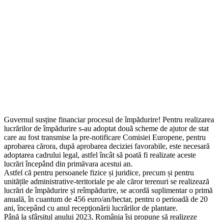
Guvernul susține financiar procesul de împădurire! Pentru realizarea
lucrărilor de împădurire s-au adoptat două scheme de ajutor de stat
care au fost transmise la pre-notificare Comisiei Europene, pentru
aprobarea cărora, după aprobarea deciziei favorabile, este necesară
adoptarea cadrului legal, astfel încât să poată fi realizate aceste
lucrări începând din primăvara acestui an.
Astfel că pentru persoanele fizice și juridice, precum și pentru
unitățile administrative-teritoriale pe ale căror terenuri se realizează
lucrări de împădurire și reîmpădurire, se acordă suplimentar o primă
anuală, în cuantum de 456 euro/an/hectar, pentru o perioadă de 20
ani, începând cu anul recepţionării lucrărilor de plantare.
Până la sfârșitul anului 2023, România își propune să realizeze