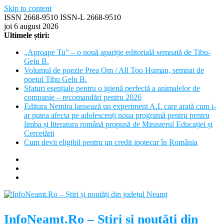
Skip to content
ISSN 2668-9510 ISSN-L 2668-9510
joi 6 august 2026
Ultimele știri:
„Aproape Tu” – o nouă apariție editorială semnată de Tibu-
Gelu B.
Volumul de poezie Prea Om / All Too Human, semnat de
poetul Tibu Gelu B.
Sfaturi esențiale pentru o igienă perfectă a animalelor de
companie – recomandări pentru 2026
Editura Nemira lansează un experiment A.I. care arată cum i-
ar putea afecta pe adolescenți noua programă pentru pentru
limba și literatura română propusă de Ministerul Educației și
Cercetării
Cum devii eligibil pentru un credit ipotecar în România
InfoNeamt.Ro – Știri și noutăți din