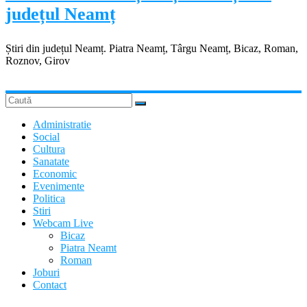
județul Neamț
Știri din județul Neamț. Piatra Neamț, Târgu Neamț, Bicaz, Roman,
Roznov, Girov
Administratie
Social
Cultura
Sanatate
Economic
Evenimente
Politica
Stiri
Webcam Live
Bicaz
Piatra Neamt
Roman
Joburi
Contact