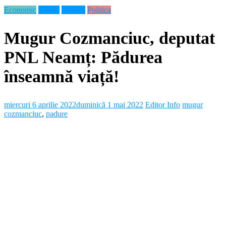
Economic
Neamt
Noutati
Politica
Mugur Cozmanciuc, deputat
PNL Neamț: Pădurea
înseamnă viață!
miercuri 6 aprilie 2022
duminică 1 mai 2022
Editor Info
mugur
cozmanciuc
,
padure