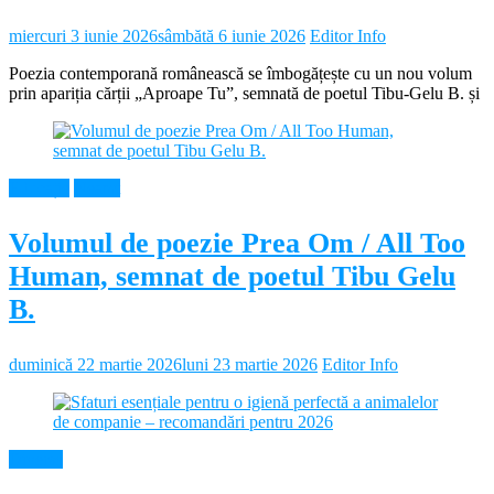
miercuri 3 iunie 2026
sâmbătă 6 iunie 2026
Editor Info
Poezia contemporană românească se îmbogățește cu un nou volum
prin apariția cărții „Aproape Tu”, semnată de poetul Tibu-Gelu B. și
Educație
Neamt
Volumul de poezie Prea Om / All Too
Human, semnat de poetul Tibu Gelu
B.
duminică 22 martie 2026
luni 23 martie 2026
Editor Info
Diverse